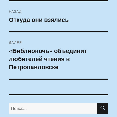
Навигация
НАЗАД
по
Откуда они взялись
Предыдущая
запись:
записям
ДАЛЕЕ
«Библионочь» объединит
Следующая
любителей чтения в
запись:
Петропавловске
ПО
Искать: