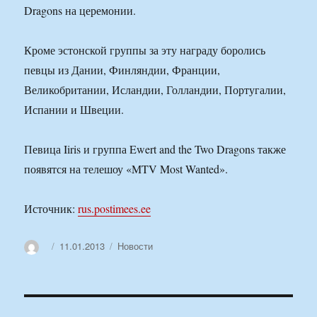
Dragons на церемонии.
Кроме эстонской группы за эту награду боролись
певцы из Дании, Финляндии, Франции,
Великобритании, Исландии, Голландии, Португалии,
Испании и Швеции.
Певица Iiris и группа Ewert and the Two Dragons также
появятся на телешоу «MTV Most Wanted».
Источник:
rus.postimees.ee
Автор
Опубликовано
Рубрики
11.01.2013
Новости