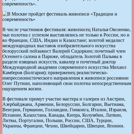
современность».
В числе участников фестиваля: живописец Наталья Овсиенко,
чьи полотна с успехом выставлялись не только в России, но и
во Франции, США, Индии и Казахстане; золотой медалист
международных выставок изобразительного искусства
белорусский пейзажист Валерий Сидоркин; почетный член
Осеннего салона в Париже, обладатель Золотой Пальмы в
разделе изящных искусств, кавалер и почетный доктор
Международной академии современного искусства Михаил
Камберов (Болгария); приверженец реалистическо-
импрессионистического направления в живописи россиянин
Олег Путнин, наполняющий свои полотна непосредственным
ощущением жизни.
В фестивале примут участие мастера и галереи из Австрии,
Азербайджана, Армении, Белоруссии, Болгарии, Вьетнама,
Венгрии, Германии, Голландии, Гонконга, Италии, Израиля,
Испании, Казахстана, Канады, Кипра, Колумбии, Латвии,
Литвы, Португалии, Польши, России, США, Турции,
Украины, Франции, Чехии, Швейцарии, Швеции, Японии.