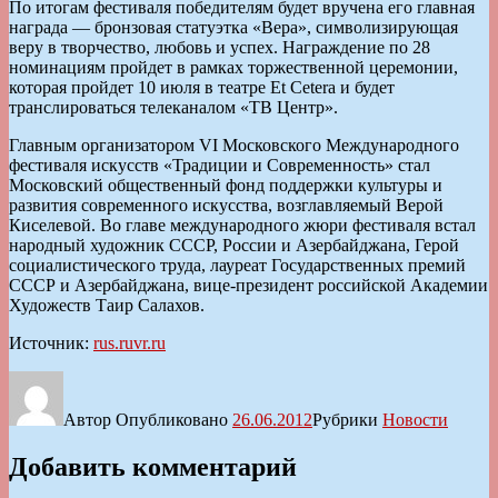
По итогам фестиваля победителям будет вручена его главная
награда — бронзовая статуэтка «Вера», символизирующая
веру в творчество, любовь и успех. Награждение по 28
номинациям пройдет в рамках торжественной церемонии,
которая пройдет 10 июля в театре Et Cetera и будет
транслироваться телеканалом «ТВ Центр».
Главным организатором VI Московского Международного
фестиваля искусств «Традиции и Современность» стал
Московский общественный фонд поддержки культуры и
развития современного искусства, возглавляемый Верой
Киселевой. Во главе международного жюри фестиваля встал
народный художник СССР, России и Азербайджана, Герой
социалистического труда, лауреат Государственных премий
СССР и Азербайджана, вице-президент российской Академии
Художеств Таир Салахов.
Источник:
rus.ruvr.ru
Автор
Опубликовано
26.06.2012
Рубрики
Новости
Добавить комментарий