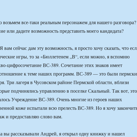
о возьмем все-таки реальным персонажем для нашего разговора?
ние или дадите возможность представить моего кандидата?
 вам сейчас дам эту возможность, я просто хочу сказать, что ес
ические игры, то за «Бюллетенем „В“, если можно, я вспомню
кво-цифросочетание ВС-389. Сочетание этих знаков имеет
отношение к теме наших программ. ВС-389 — это были пермски
ря. Три лагеря в Чусовском районе Пермской области, вблизи
торые подчинялись управлению в поселке Скальный. Так вот, это
алось Учреждение ВС-389. Очень многие из героев наших
венной коже испытали всю прелесть ВС-389. Но я хочу закончит
аж и предоставляю слово вам.
а вы рассказывали Андрей, я открыл одну книжку и нашел