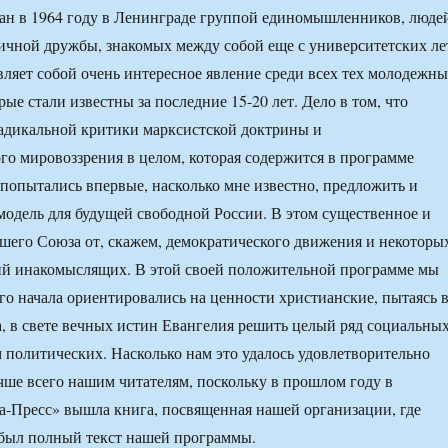
ан в 1964 году в Ленинграде группой единомышленников, люде
ичной дружбы, знакомых между собой еще с университетских ле
вляет собой очень интересное явление среди всех тех молодежн
ые стали известны за последние 15-20 лет. Дело в том, что
адикальной критики марксистской доктрины и
го мировоззрения в целом, которая содержится в программе
попытались впервые, насколько мне известно, предложить и
одель для будущей свободной России. В этом существенное и
шего Союза от, скажем, демократического движения и некоторы
ий инакомыслящих. В этой своей положительной программе мы
ого начала ориентировались на ценности христианские, пытаясь 
а, в свете вечных истин Евангелия решить целый ряд социальны
 политических. Насколько нам это удалось удовлетворительно
учше всего нашим читателям, поскольку в прошлом году в
а-Пресс» вышла книга, посвященная нашей организации, где
был полный текст нашей программы.