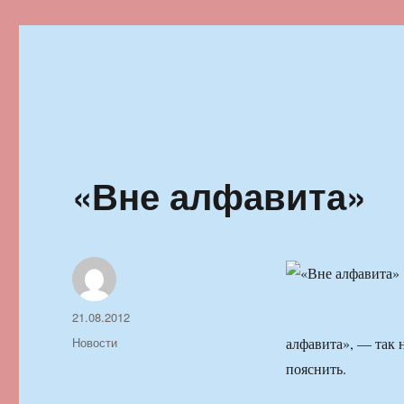
Ильменский фестиваль автор
«Вне алфавита»
Автор
Опубликовано
21.08.2012
Рубрики
Новости
алфавита», — так 
пояснить.