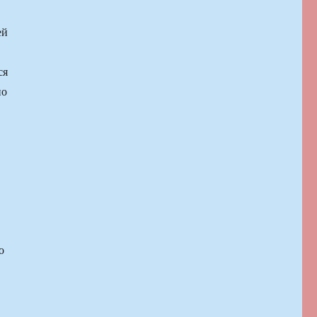
ей
ся
ио
о