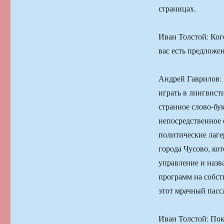
страницах.
Иван Толстой: Ког
вас есть предложе
Андрей Гаврилов: Я
играть в лингвист
странное слово-бу
непосредственное 
политические лаге
города Чусово, ко
управление и назв
программ на собст
этот мрачный пасс
Иван Толстой: Пок