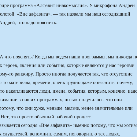
эфире программа «Алфавит инакомыслия». У микрофона Андрей
олстой. «Вне алфавита», — так назвали мы наш сегодняшний
Андрей, что надо пояснить.
А что пояснять? Когда мы ведем наши программы, мы никогда н
 героев, явления или события, которые являются у нас героями
ому-то ранжиру. Просто иногда получается так, что отсутствие
-то материала, времени, очень трудно даже объяснить, почему,
что накапливаются люди, имена, события, которым, конечно, над
нимание в наших программах, но так получилось, что они
потому, что они хуже, меньше, мельче, менее значительные или
 Нет, это просто обычный рабочий процесс.
зывается сегодня «Вне алфавита» именно потому, что мы хотим
 слушателей, вспомнить самим, поговорить о тех людях,