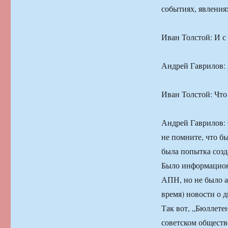
событиях, явлениях
Иван Толстой: И с
Андрей Гаврилов: 
Иван Толстой: Что 
Андрей Гаврилов: 
не помните, что б
была попытка созд
Было информацион
АПН, но не было аг
время) новости о 
Так вот, „Бюллете
советском обществе