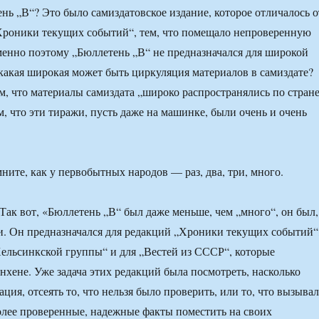
ень „В“? Это было самиздатовское издание, которое отличалось о
Хроники текущих событий“, тем, что помещало непроверенную
енно поэтому „Бюллетень „В“ не предназначался для широкой
какая широкая может быть циркуляция материалов в самиздате?
м, что материалы самиздата „широко распространялись по стране
, что эти тиражи, пусть даже на машинке, были очень и очень
ните, как у первобытных народов — раз, два, три, много.
Так вот, «Бюллетень „В“ был даже меньше, чем „много“, он был,
три. Он предназначался для редакций „Хроники текущих событий“
ельсинкской группы“ и для „Вестей из СССР“, которые
хене. Уже задача этих редакций была посмотреть, насколько
ия, отсеять то, что нельзя было проверить, или то, что вызыва
олее проверенные, надежные факты поместить на своих