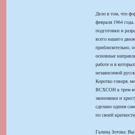
Дело в том, что ф
февраля 1964 года
подготовки и разр
всего нашего движе
приблизительно, п
основные направле
работе и в которы
независимой русск
Коротко говоря, м
ВСХСОН к трем мо
экономики и христ
сделано одним сам
по своей краткост
Галина Зотова: Вы