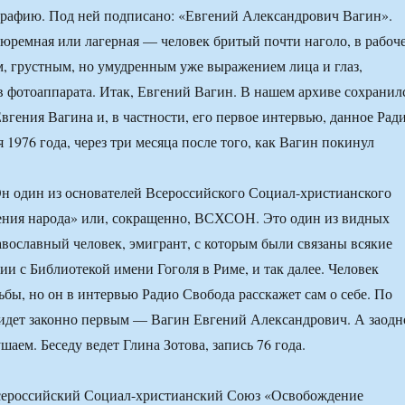
рафию. Под ней подписано: «Евгений Александрович Вагин».
юремная или лагерная — человек бритый почти наголо, в рабоч
м, грустным, но умудренным уже выражением лица и глаз,
в фотоаппарата. Итак, Евгений Вагин. В нашем архиве сохранил
вгения Вагина и, в частности, его первое интервью, данное Рад
 1976 года, через три месяца после того, как Вагин покинул
Он один из основателей Всероссийского Социал-христианского
ния народа» или, сокращенно, ВСХСОН. Это один из видных
равославный человек, эмигрант, с которым были связаны всякие
ии с Библиотекой имени Гоголя в Риме, и так далее. Человек
ьбы, но он в интервью Радио Свобода расскажет сам о себе. По
 идет законно первым — Вагин Евгений Александрович. А заодн
ем. Беседу ведет Глина Зотова, запись 76 года.
сероссийский Социал-христианский Союз «Освобождение