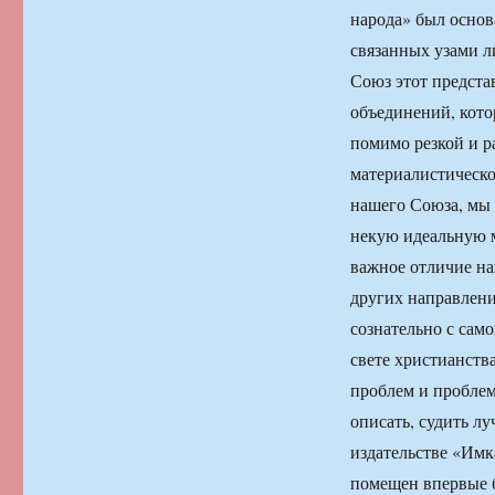
народа» был основ
связанных узами л
Союз этот предста
объединений, котор
помимо резкой и р
материалистическо
нашего Союза, мы 
некую идеальную м
важное отличие на
других направлен
сознательно с сам
свете христианств
проблем и проблем
описать, судить л
издательстве «Имк
помещен впервые 