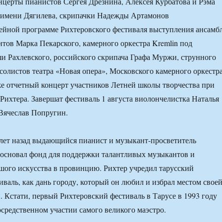
нцерты пианистов Сергея Дрезнина, Алексея Курбатова и Рэма
а имени Дягилева, скрипачки Надежды Артамонов
йной программе Рихтеровского фестиваля выступления ансамб
тов Марка Пекарского, камерного оркестра Kremlin под
 Рахлевского, российского скрипача Графа Муржи, струнного
 солистов театра «Новая опера», Московского камерного оркестр
кже отчетный концерт участников Летней школы творчества при
Рихтера. Завершат фестиваль 1 августа виолончелистка Наталья
Вячеслав Попругин.
лет назад выдающийся пианист и музыкант-просветитель
 основал фонд для поддержки талантливых музыкантов и
ого искусства в провинцию. Рихтер учредил тарусский
валь, как дань городу, который он любил и избрал местом свое
. Кстати, первый Рихтеровский фестиваль в Тарусе в 1993 году
осредственном участии самого великого маэстро.