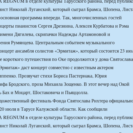
А REGNUM в отделе культуры Тарусского района, перед публик
ист Николай Луганский, который сыграл Брамса, Шопена, Лист
 основная программа впереди. Так, многочисленных гостей
нцерты пианистов Сергея Дрезнина, Алексея Курбатова и Рэма
а имени Дягилева, скрипачки Надежды Артамоновой и
гения Румянцева. Центральным событием музыкального
концерт ансамбля солистов «Эрмитаж», который состоится 23 ию
ле короткого путешествия по Оке продолжится у дома Святослава
«Эрмитаж» даст концерт совместно с известным актером
ппенко. Прозвучат стихи Бориса Пастернака, Юрия
ифа Бродского, проза Михаила Зощенко. В этот вечер над Окой
ть Бах и Моцарт, Шостаковича и Пьяццолла.
дожественный фестиваль Фонда Святослава Рихтера официальн
 20 июля в Тарусе Калужской области. Как сообщили
А REGNUM в отделе культуры Тарусского района, перед публик
ист Николай Луганский, который сыграл Брамса, Шопена, Лист