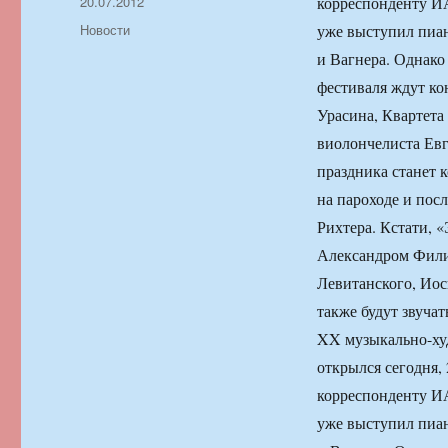
Автор
Опубликовано
20.07.2012
корреспонденту И
Рубрики
Новости
уже выступил пиан
и Вагнера. Однако
фестиваля ждут ко
Урасина, Квартет
виолончелиста Ев
праздника станет 
на пароходе и пос
Рихтера. Кстати, 
Александром Фили
Левитанского, Иос
также будут звуча
XX музыкально-ху
открылся сегодня,
корреспонденту И
уже выступил пиан