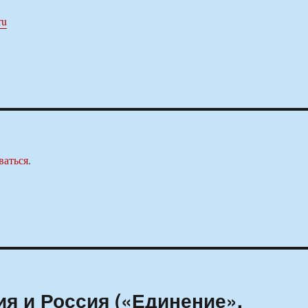
ru
ваться
.
я и Россия («Единение»,