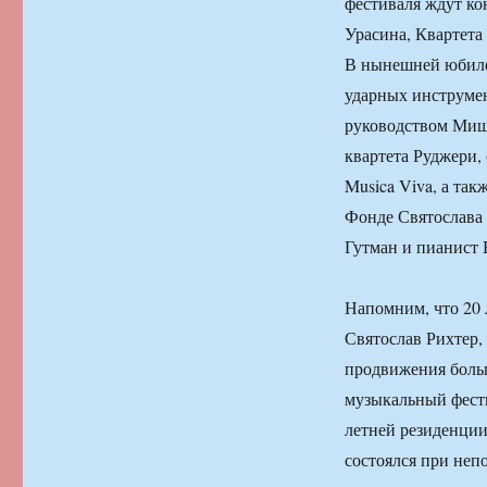
фестиваля ждут ко
Урасина, Квартет
В нынешней юбиле
ударных инструмен
руководством Миши
квартета Руджери,
Musica Viva, а та
Фонде Святослава 
Гутман и пианист 
Напомним, что 20 
Святослав Рихтер,
продвижения больш
музыкальный фести
летней резиденции
состоялся при неп