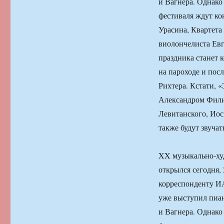
и Вагнера. Однако
фестиваля ждут ко
Урасина, Квартет
виолончелиста Ев
праздника станет 
на пароходе и пос
Рихтера. Кстати, 
Александром Фили
Левитанского, Иос
также будут звуча
XX музыкально-ху
открылся сегодня,
корреспонденту И
уже выступил пиан
и Вагнера. Однако