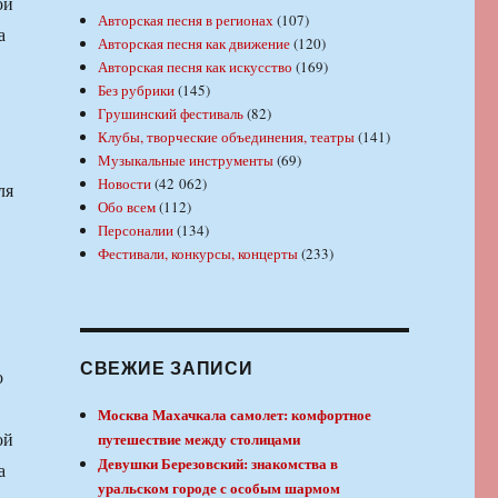
ой
Авторская песня в регионах
(107)
а
Авторская песня как движение
(120)
Авторская песня как искусство
(169)
Без рубрики
(145)
Грушинский фестиваль
(82)
Клубы, творческие объединения, театры
(141)
Музыкальные инструменты
(69)
Новости
(42 062)
ля
Обо всем
(112)
Персоналии
(134)
Фестивали, конкурсы, концерты
(233)
СВЕЖИЕ ЗАПИСИ
о
Москва Махачкала самолет: комфортное
ой
путешествие между столицами
Девушки Березовский: знакомства в
а
уральском городе с особым шармом