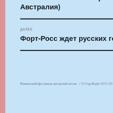
запись:
записям
Австралия)
ДАЛЕЕ
Форт-Росс ждет русских 
Следующая
запись:
Ильменский фестиваль авторской песни
© CopyRight 2013-20