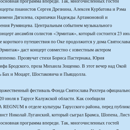
 основная программа впереди. Так, многочисленных гостей
нцерты пианистов Сергея Дрезнина, Алексея Курбатова и Рэма
а имени Дягилева, скрипачки Надежды Артамоновой и
гения Румянцева. Центральным событием музыкального
концерт ансамбля солистов «Эрмитаж», который состоится 23 ию
ле короткого путешествия по Оке продолжится у дома Святослава
«Эрмитаж» даст концерт совместно с известным актером
ппенко. Прозвучат стихи Бориса Пастернака, Юрия
ифа Бродского, проза Михаила Зощенко. В этот вечер над Окой
ть Бах и Моцарт, Шостаковича и Пьяццолла.
дожественный фестиваль Фонда Святослава Рихтера официальн
 20 июля в Тарусе Калужской области. Как сообщили
А REGNUM в отделе культуры Тарусского района, перед публик
ист Николай Луганский, который сыграл Брамса, Шопена, Лист
 основная программа впереди. Так, многочисленных гостей