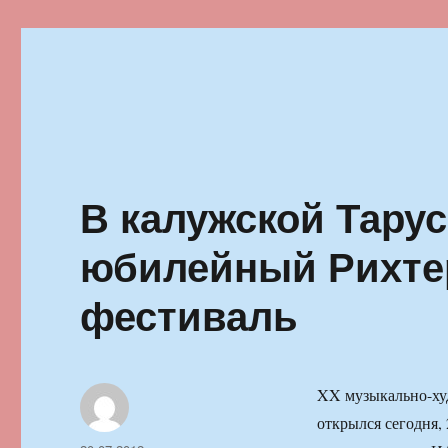
Ильменский фестиваль автор
В калужской Тару
юбилейный Рихте
фестиваль
XX музыкально-ху
открылся сегодня,