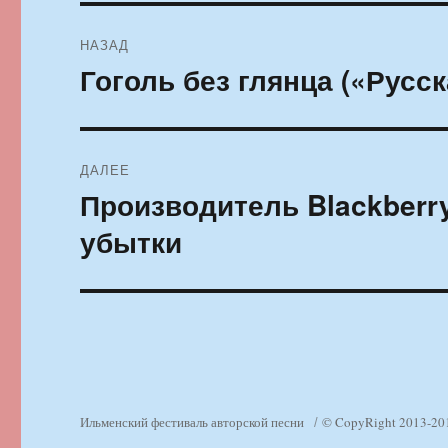
Навигация
НАЗАД
по
Гоголь без глянца («Русс
Предыдущая
запись:
записям
ДАЛЕЕ
Производитель Blackber
Следующая
запись:
убытки
Ильменский фестиваль авторской песни
© CopyRight 2013-20