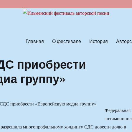
ской песни
Главная
О фестивале
История
Авторс
ДС приобрести
иа группу»
Федеральная
антимонопол
и разрешила многопрофильному холдингу СДС довести долю в