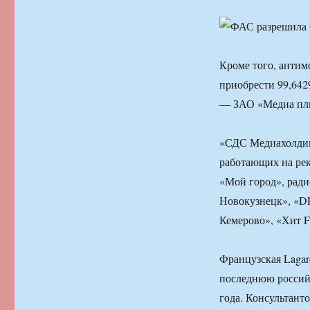
Кроме того, анти
приобрести 99,642
— ЗАО «Медиа пл
«СДС Медиахолдинг
работающих на ре
«Мой город», ради
Новокузнецк», «D
Кемерово», «Хит F
Французская Lagar
последнюю россий
года. Консультант