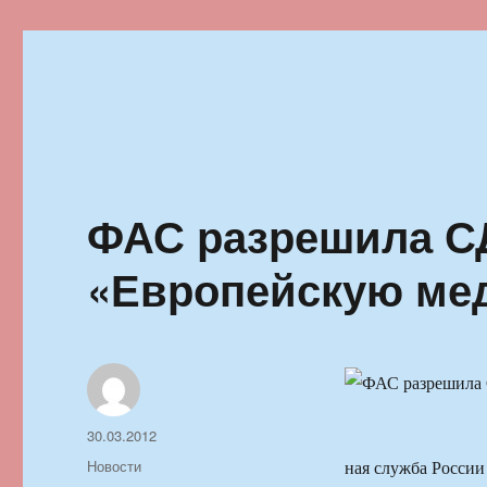
Ильменский фестиваль автор
ФАС разрешила С
«Европейскую мед
Автор
Опубликовано
30.03.2012
Рубрики
Новости
ная служба Росси