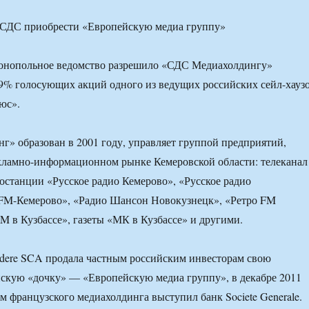
монопольное ведомство разрешило «СДС Медиахолдингу»
9% голосующих акций одного из ведущих российских сейл-хауз
юс».
» образован в 2001 году, управляет группой предприятий,
кламно-информационном рынке Кемеровской области: телеканал
останции «Русское радио Кемерово», «Русское радио
FM-Кемерово», «Радио Шансон Новокузнецк», «Ретро FM
M в Кузбассе», газеты «МК в Кузбассе» и другими.
dere SCA продала частным российским инвесторам свою
скую «дочку» — «Европейскую медиа группу», в декабре 2011
ом французского медиахолдинга выступил банк Societe Generale.