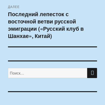
ДАЛЕЕ
Последний лепесток с
Следующая
восточной ветви русской
запись:
эмиграции («Русский клуб в
Шанхае», Китай)
ПО
Искать: