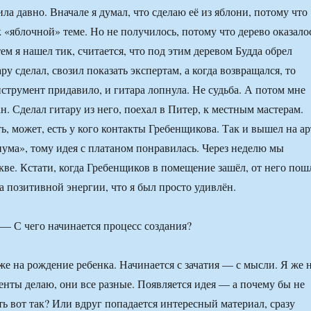
а давно. Вначале я думал, что сделаю её из яблони, потому что
 «яблочной» теме. Но не получилось, потому что дерево оказало
м я нашел тик, считается, что под этим деревом Будда обрел
ру сделал, свозил показать экспертам, а когда возвращался, то
струмент придавило, и гитара лопнула. Не судьба. А потом мне
н. Сделал гитару из него, поехал в Питер, к местным мастерам.
ь, может, есть у кого контакты Гребенщикова. Так и вышел на ар
ума», тому идея с платаном понравилась. Через неделю мы
кве. Кстати, когда Гребенщиков в помещение зашёл, от него пош
а позитивной энергии, что я был просто удивлён.
 С чего начинается процесс создания?
же на рождение ребенка. Начинается с зачатия — с мысли. Я же 
нты делаю, они все разные. Появляется идея — а почему бы не
ть вот так? Или вдруг попадается интересный материал, сразу