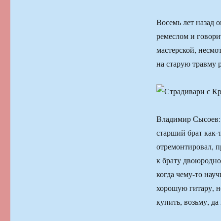
Восемь лет назад 
ремеслом и говорит
мастерской, несмо
на старую травму р
Владимир Сысоев: 
старший брат как-т
отремонтировал, п
к брату двоюродно
когда чему-то науч
хорошую гитару, но
купить, возьму, да