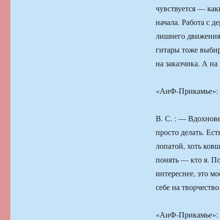
чувствуется — как
начала. Работа с 
лишнего движения
гитары тоже выбир
на заказчика. А на
«АиФ-Прикамье»: 
В. С. : — Вдохнов
просто делать. Ес
лопатой, хоть ков
понять — кто я. По
интереснее, это мо
себе на творчество
«АиФ-Прикамье»: —