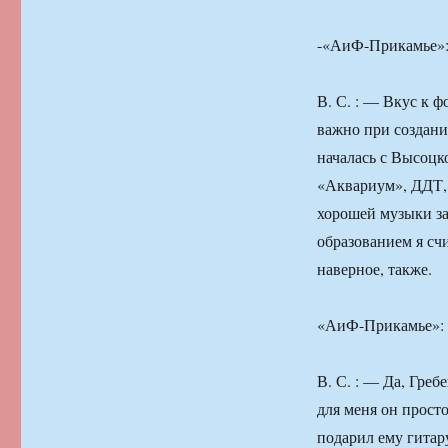
-«АиФ-Прикамье»:
В. С. : — Вкус к 
важно при создани
началась с Высоцк
«Аквариум», ДДТ, 
хорошей музыки з
образованием я сч
наверное, также.
«АиФ-Прикамье»: 
В. С. : — Да, Греб
для меня он просто
подарил ему гитар