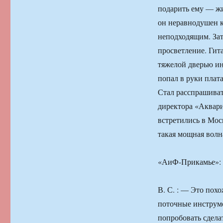
подарить ему — жил
он неравнодушен к
неподходящим. Зате
просветление. Гита
тяжелой дверью ин
попал в руки плата
Стал расспрашиват
директора «Аквари
встретились в Мос
такая мощная волн
«АиФ-Прикамье»: —
В. С. : — Это похо
поточные инструме
попробовать сдела