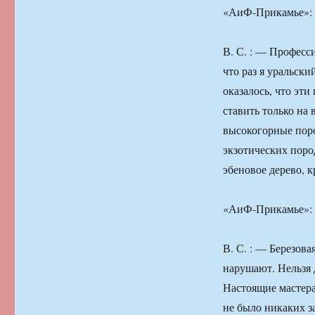
«АиФ-Прикамье»: 
В. С. : — Професси
что раз я уральски
оказалось, что эти
ставить только на
высокогорные поро
экзотических поро
эбеновое дерево, к
«АиФ-Прикамье»: —
В. С. : — Березова
нарушают. Нельзя 
Настоящие мастера
не было никаких з