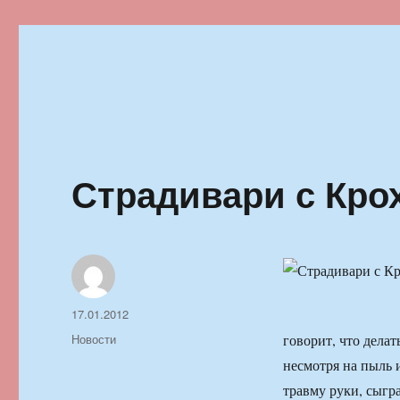
Ильменский фестиваль автор
Страдивари с Кро
Автор
Опубликовано
17.01.2012
Рубрики
Новости
говорит, что делат
несмотря на пыль 
травму руки, сыгра