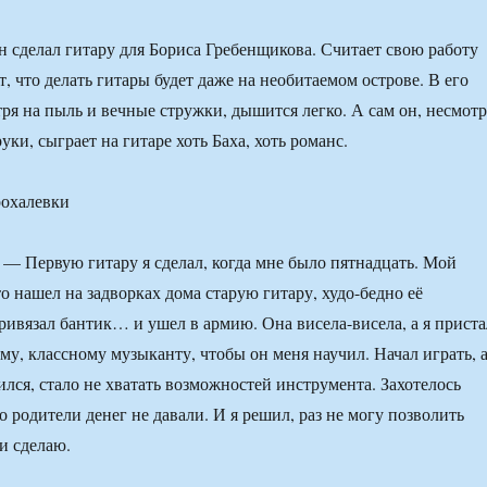
он сделал гитару для Бориса Гребенщикова. Считает свою работу
, что делать гитары будет даже на необитаемом острове. В его
тря на пыль и вечные стружки, дышится легко. А сам он, несмотр
уки, сыграет на гитаре хоть Баха, хоть романс.
— Первую гитару я сделал, когда мне было пятнадцать. Мой
о нашел на задворках дома старую гитару, худо-бедно её
ривязал бантик… и ушел в армию. Она висела-висела, а я приста
му, классному музыканту, чтобы он меня научил. Начал играть, 
ился, стало не хватать возможностей инструмента. Захотелось
 родители денег не давали. И я решил, раз не могу позволить
 и сделаю.