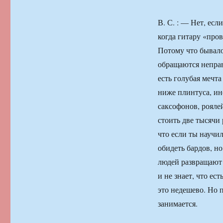
В. С. : — Нет, есл
когда гитару «пр
Потому что бывало
обращаются неправ
есть голубая мечт
ниже плинтуса, ин
саксофонов, рояле
стоить две тысячи 
что если ты научил
обидеть бардов, н
людей развращают 
и не знает, что ес
это недешево. Но п
занимается.