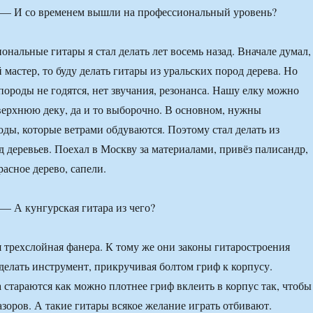
— И со временем вышли на профессиональный уровень?
ональные гитары я стал делать лет восемь назад. Вначале думал,
й мастер, то буду делать гитары из уральских пород дерева. Но
 породы не годятся, нет звучания, резонанса. Нашу елку можно
 верхнюю деку, да и то выборочно. В основном, нужны
ды, которые ветрами обдуваются. Поэтому стал делать из
д деревьев. Поехал в Москву за материалами, привёз палисандр,
расное дерево, сапели.
 А кунгурская гитара из чего?
я трехслойная фанера. К тому же они законы гитаростроения
делать инструмент, прикручивая болтом гриф к корпусу.
 стараются как можно плотнее гриф вклеить в корпус так, чтобы
азоров. А такие гитары всякое желание играть отбивают.