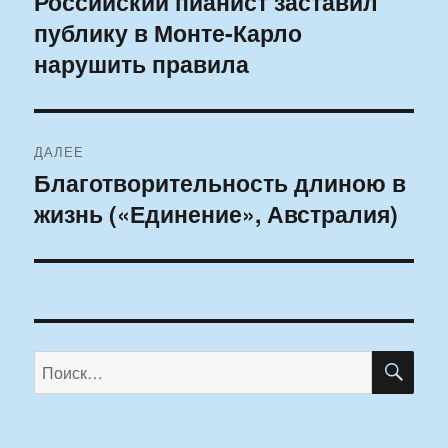
Российский пианист заставил
Предыдущая
публику в Монте-Карло
запись:
записям
нарушить правила
ДАЛЕЕ
Благотворительность длиною в
Следующая
жизнь («Единение», Австралия)
запись:
ПО
Искать: