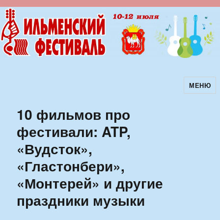
МЕНЮ
Ильменский фестиваль авторской
песни
10 фильмов про
фестивали: ATP,
«Вудсток»,
«Гластонбери»,
«Монтерей» и другие
праздники музыки