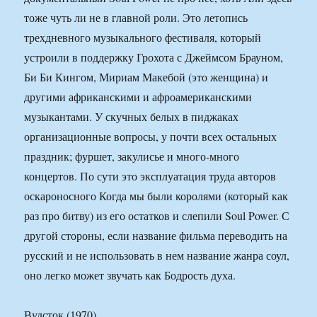
тоже чуть ли не в главной роли. Это летопись
трехдневного музыкального фестиваля, который
устроили в поддержку Грохота с Джеймсом Брауном,
Би Би Кингом, Мириам Макебой (это женщина) и
другими африканскими и афроамериканскими
музыкантами. У скучных белых в пиджаках
организационные вопросы, у почти всех остальных
праздник; фуршет, закулисье и много-много
концертов. По сути это эксплуатация труда авторов
оскароносного Когда мы были королями (который как
раз про битву) из его остатков и слепили Soul Power. С
другой стороны, если название фильма переводить на
русский и не использовать в нем название жанра соул,
оно легко может звучать как Бодрость духа.
Вудсток (1970)