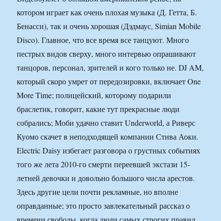
котором играет как очень плохая музыка (Д. Гетта, Б.
Бенасси), так и очень хорошая (Дэдмаус, Simian Mobile
Disco). Главное, что все время все танцуют. Много
пестрых видов сверху, много интервью опрашивают
танцоров, персонал, зрителей и кого только не. DJ AM,
который скоро умрет от передозировки, включает One
More Time; полицейский, которому подарили
браслетик, говорит, какие тут прекрасные люди
собрались; Моби удачно ставит Underworld, а Риверс
Куомо скачет в неподходящей компании Стива Аоки.
Electric Daisy избегает разговора о грустных событиях
того же лета 2010-го смерти переевшей экстази 15-
летней девочки и довольно большого числа арестов.
Здесь другие цели почти рекламные, но вполне
оправданные; это просто завлекательный рассказ о
времени свободы, когда люди самых строгих правил