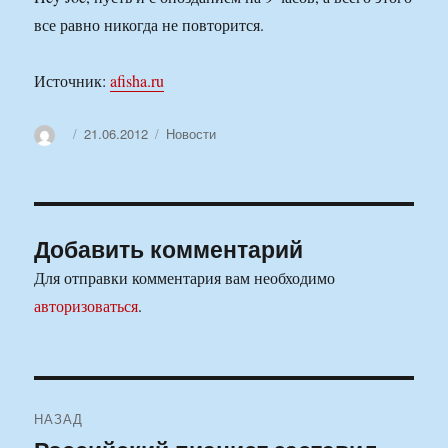
все равно никогда не повторится.
Источник:
afisha.ru
Автор
Опубликовано
Рубрики
21.06.2012
Новости
Добавить комментарий
Для отправки комментария вам необходимо
авторизоваться
.
Навигация
НАЗАД
по