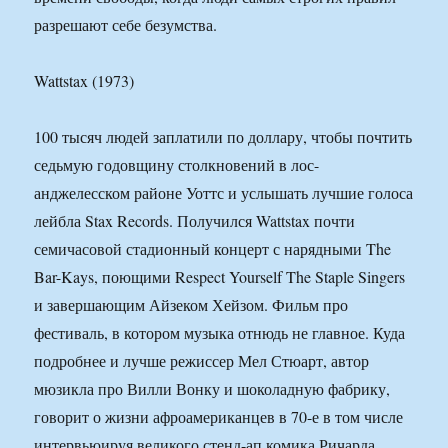
разрешают себе безумства.
Wattstax (1973)
100 тысяч людей заплатили по доллару, чтобы почтить
седьмую годовщину столкновений в лос-
анджелесском районе Уоттс и услышать лучшие голоса
лейбла Stax Records. Получился Wattstax почти
семичасовой стадионный концерт с нарядными The
Bar-Kays, поющими Respect Yourself The Staple Singers
и завершающим Айзеком Хейзом. Фильм про
фестиваль, в котором музыка отнюдь не главное. Куда
подробнее и лучше режиссер Мел Стюарт, автор
мюзикла про Вилли Вонку и шоколадную фабрику,
говорит о жизни афроамериканцев в 70-е в том числе
интервьюируя великого стенд-ап комика Ричарда