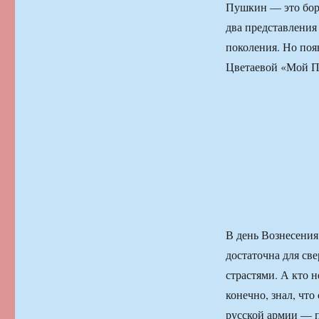
Пушкин — это боре
два представления
поколения. Но поя
Цветаевой «Мой П
В день Вознесения
достаточна для св
страстями. А кто н
конечно, знал, чт
русской армии — п