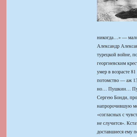
никогда…» — мало 
Александр Алексан
турецкой войне, п
георгиевским крест
умер в возрасте 81
потомство — аж 13
но… Пушкин… Пуш
Сергею Бонди, пр
напророчившую мол
«согласных с чувс
не случится». Кст
доставшиеся ему п