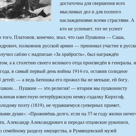
достаточна для свершения всех
мыслимых дел и для полного
наслаждениями всеми страстями. А
кто не успевает, тот не успеет
того, Платонов, конечно, знал, что сын Пушкина — Саша,
дрович, полковник русской армии — принимал участие в русск
олучил саблю с надписью «За храбрость», был награждён
ом, а к столетию своего великого отца произведён в генералы, 
 года, в самый первый день войны 1914-го, оставив солидное
 детей; — а ведь батюшка его прожил бы не меньше, ей богу,
кин… Пушкин — это религия! — вторим мы пушкинисту
оклиная известную петербуржскую немку-гадалку Кирхгоф,
одому поэту (1819), не чуравшемуся суеверных примет,
твами души»: «Проживёшь долго, если на 37-м году жизни ничег
ати, Александр Александрович и передал отцовские рукописи,
о семейному разделу имущества, в Румянцевский музей