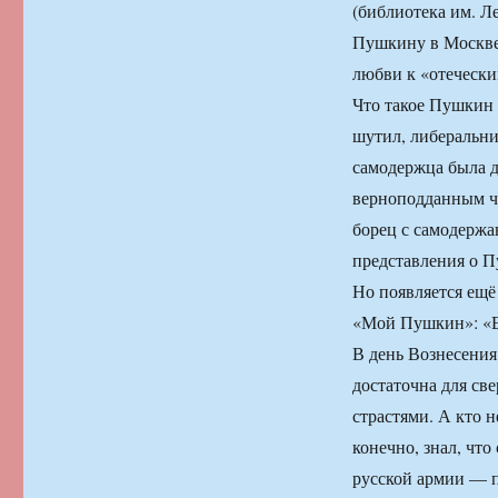
(библиотека им. Л
Пушкину в Москве 
любви к «отечески
Что такое Пушкин 
шутил, либеральни
самодержца была д
верноподданным ч
борец с самодержав
представления о П
Но появляется ещё
«Мой Пушкин»: «Е
В день Вознесения
достаточна для св
страстями. А кто н
конечно, знал, чт
русской армии — п