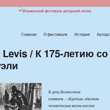
ской песни
Главная
О фестивале
История
Авторс
Levis / К 175-летию со
уэли
В день Вознесения
помянем…«Краткая, обычная
человеческая жизнь вполне