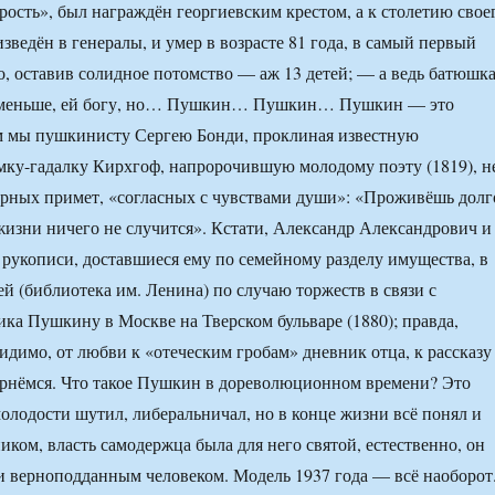
рость», был награждён георгиевским крестом, а к столетию свое
зведён в генералы, и умер в возрасте 81 года, в самый первый
о, оставив солидное потомство — аж 13 детей; — а ведь батюшк
е меньше, ей богу, но… Пушкин… Пушкин… Пушкин — это
м мы пушкинисту Сергею Бонди, проклиная известную
ку-гадалку Кирхгоф, напророчившую молодому поэту (1819), н
рных примет, «согласных с чувствами души»: «Проживёшь долг
 жизни ничего не случится». Кстати, Александр Александрович и
 рукописи, доставшиеся ему по семейному разделу имущества, в
й (библиотека им. Ленина) по случаю торжеств в связи с
ка Пушкину в Москве на Тверском бульваре (1880); правда,
идимо, от любви к «отеческим гробам» дневник отца, к рассказу
ернёмся. Что такое Пушкин в дореволюционном времени? Это
молодости шутил, либеральничал, но в конце жизни всё понял и
иком, власть самодержца была для него святой, естественно, он
 верноподданным человеком. Модель 1937 года — всё наоборот