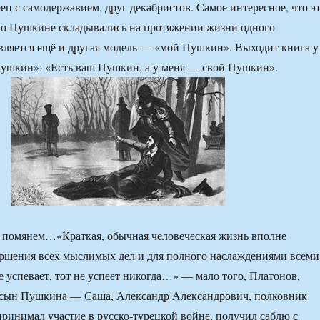
ц с самодержавием, друг декабристов. Самое интересное, что э
 о Пушкине складывались на протяжении жизни одного
вляется ещё и другая модель — «мой Пушкин». Выходит книга у
ушкин»: «Есть ваш Пушкин, а у меня — свой Пушкин».
 помянем…«Краткая, обычная человеческая жизнь вполне
ершения всех мыслимых дел и для полного наслаждениями всеми
е успевает, тот не успеет никогда…» — мало того, Платонов,
о сын Пушкина — Саша, Александр Александрович, полковник
ринимал участие в русско-турецкой войне, получил саблю с