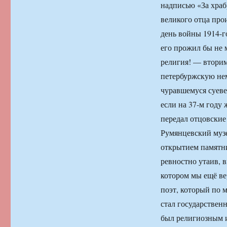
надписью «За храб
великого отца прои
день войны 1914-г
его прожил бы н
религия! — втори
петербуржскую нем
чуравшемуся суеве
если на 37-м году
передал отцовские
Румянцевский музе
открытием памятни
ревностно утаив, в
котором мы ещё в
поэт, который по 
стал государственн
был религиозным и