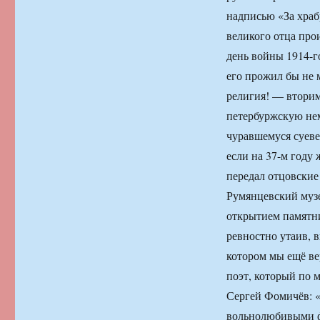
надписью «За храб
великого отца прои
день войны 1914-г
его прожил бы н
религия! — втори
петербуржскую нем
чуравшемуся суеве
если на 37-м году
передал отцовские
Румянцевский музе
открытием памятни
ревностно утаив, в
котором мы ещё в
поэт, который по 
Сергей Фомичёв: «Русская литература XIX века — мировой бестселлер…А люди с вольнолюбивыми фамилиями Ленский были уже рождены и разлетались по России, как посеяны были Пушкиным зёрна Петровской, европейской романтики — заветы свободы, взлелеявшие возможность совершенствования мира и конечного торжества добра в ущерб „обыкновенному уделу“. И набоковский гувернёр Ленский из „Других берегов“, „человек разносторонний, сведущий, умеющий разъяснить решительно всё, что касалось школьных уроков“, в то же время проявлявший совершенную „бездарность в области финансовой и государственной, то есть именно в той области, которую он избрал для изучения“, уничижительно был похож на преподавателя законоведения Н. А. Ленского из Тенешивского училища, где учился сам Владимир Владимирович Набоков… (сделавший впоследствии сложнейший по стилистической задаче перевод „Евгения Онегина“ (1964), работавший над ним около 30 лет, снабдив сей труд уникальными по своим лингвистическим, сравнительно-литературоведческим, историко-культурно-бытовым значениям комментариями — тысяча и одно примечание!). Какое-то невыносимое, нереальное наполнение, насыщение столь короткой жизни, начиная с особенного происхождения — „потомок негров безобразный“; — потом Арина Родионовна; лицейская юность с мимолётным рифмованием в центре блистательно-беспечного дружеского круга будущих столпов отечества — „милого лицейского народца“ — чуждого мертвящей зависти, кипевшего избытком молодых весёлых сил, грезящего о счастии и, — что простимо, — по возможности избегавшего тягости труда: „храбрый Данзас“, преданный Дельвиг — Вальтер Скотт с истинно британским юмором, Горчаков (проживший дольше всех из лицеистов — до 83-х лет), Кюхель — „чистейшее существо“ и т.д. и т.п. „Все мы видели, что Пушкин нас опередил, многое прочёл, о чём мы и не слыхали!“ — восклицал Иван Пущин (сосланный впоследствии на пожизненную каторгу по делу декабристов); — затем чрезвычайно ранний литературный успех; ссылки, похожие на путешествия, возвышающие дух до „недостижимой высоты!“ (Вяземский); неусыпный секретный полицейский надзор (с 1827); несбывшийся рискованный побег в Китай — „Поедем, я готов“…Любимые женщины, блестящая женитьба — сама его жизнь становится невероятной художественной ценностью, цельностью — рукописи (уральски