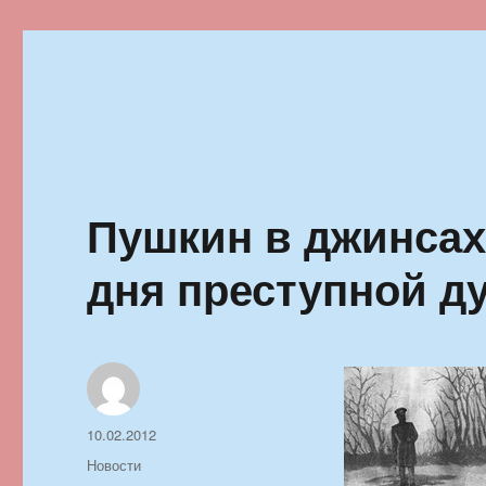
Ильменский фестиваль автор
Пушкин в джинсах 
дня преступной д
Автор
Опубликовано
10.02.2012
Рубрики
Новости