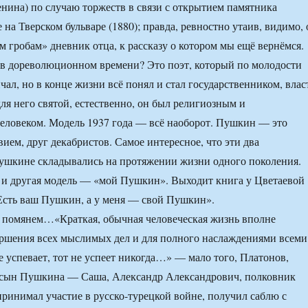
енина) по случаю торжеств в связи с открытием памятника
на Тверском бульваре (1880); правда, ревностно утаив, видимо, 
м гробам» дневник отца, к рассказу о котором мы ещё вернёмся.
в дореволюционном времени? Это поэт, который по молодости
чал, но в конце жизни всё понял и стал государственником, влас
ля него святой, естественно, он был религиозным и
еловеком. Модель 1937 года — всё наоборот. Пушкин — это
ием, друг декабристов. Самое интересное, что эти два
ушкине складывались на протяжении жизни одного поколения.
 и другая модель — «мой Пушкин». Выходит книга у Цветаевой
сть ваш Пушкин, а у меня — свой Пушкин».
 помянем…«Краткая, обычная человеческая жизнь вполне
ершения всех мыслимых дел и для полного наслаждениями всеми
е успевает, тот не успеет никогда…» — мало того, Платонов,
о сын Пушкина — Саша, Александр Александрович, полковник
ринимал участие в русско-турецкой войне, получил саблю с