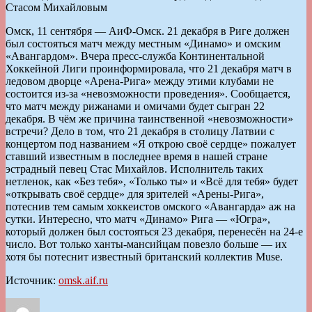
Омск, 11 сентября — АиФ-Омск. 21 декабря в Риге должен
был состояться матч между местным «Динамо» и омским
«Авангардом». Вчера пресс-служба Континентальной
Хоккейной Лиги проинформировала, что 21 декабря матч в
ледовом дворце «Арена-Рига» между этими клубами не
состоится из-за «невозможности проведения». Сообщается,
что матч между рижанами и омичами будет сыгран 22
декабря. В чём же причина таинственной «невозможности»
встречи? Дело в том, что 21 декабря в столицу Латвии с
концертом под названием «Я открою своё сердце» пожалует
ставший известным в последнее время в нашей стране
эстрадный певец Стас Михайлов. Исполнитель таких
нетленок, как «Без тебя», «Только ты» и «Всё для тебя» будет
«открывать своё сердце» для зрителей «Арены-Рига»,
потеснив тем самым хоккеистов омского «Авангарда» аж на
сутки. Интересно, что матч «Динамо» Рига — «Югра»,
который должен был состояться 23 декабря, перенесён на 24-е
число. Вот только ханты-мансийцам повезло больше — их
хотя бы потеснит известный британский коллектив Muse.
Источник:
omsk.aif.ru
Автор
Опубликовано
Рубрики