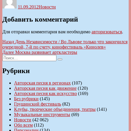
11.09.2012
Новости
Добавить комментарий
Для отправки комментария вам необходимо
авторизоваться
.
Навигация
Предыдущая
Назад
День Независимости / Во Львове только что закончился
запись:
очередной, 7-й по счету, кинофестиваль «Кинолев»
по
Следующая
Далее
Москва развивает арткластеры
записям
Искать:
запись:
Поиск
Рубрики
Авторская песня в регионах
(107)
Авторская песня как движение
(120)
Авторская песня как искусство
(169)
Без рубрики
(145)
Грушинский фестиваль
(82)
Клубы, творческие объединения, театры
(141)
Музыкальные инструменты
(69)
Новости
(42 062)
Обо всем
(112)
Персоналии
(134)