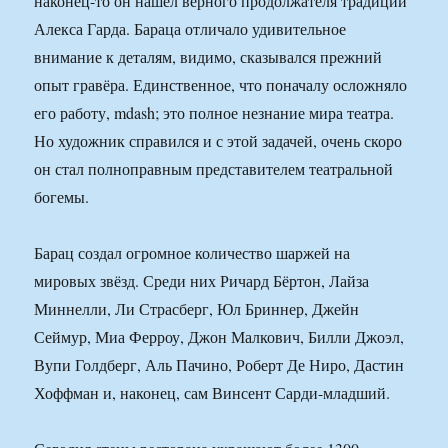
наконец-то он нашёл верного продолжателя традиций
Алекса Гарда. Бараца отличало удивительное
внимание к деталям, видимо, сказывался прежний
опыт гравёра. Единственное, что поначалу осложняло
его работу, mdash; это полное незнание мира театра.
Но художник справился и с этой задачей, очень скоро
он стал полноправным представителем театральной
богемы.
Барац создал огромное количество шаржей на
мировых звёзд. Среди них Ричард Бёртон, Лайза
Миннелли, Ли Страсберг, Юл Бриннер, Джейн
Сеймур, Миа Ферроу, Джон Малкович, Билли Джоэл,
Вупи Голдберг, Аль Пачино, Роберт Де Ниро, Дастин
Хоффман и, наконец, сам Винсент Сарди-младший.