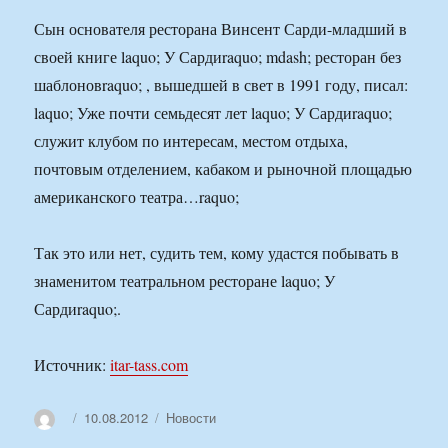
Сын основателя ресторана Винсент Сарди-младший в
своей книге laquo; У Сардиraquo; mdash; ресторан без
шаблоновraquo; , вышедшей в свет в 1991 году, писал:
laquo; Уже почти семьдесят лет laquo; У Сардиraquo;
служит клубом по интересам, местом отдыха,
почтовым отделением, кабаком и рыночной площадью
американского театра…raquo;
Так это или нет, судить тем, кому удастся побывать в
знаменитом театральном ресторане laquo; У
Сардиraquo;.
Источник:
itar-tass.com
Автор
Опубликовано
Рубрики
10.08.2012
Новости