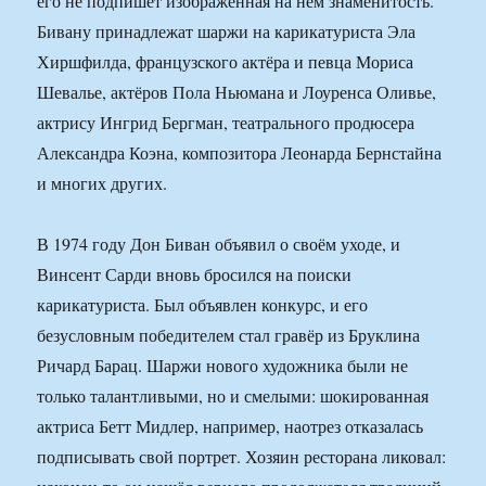
его не подпишет изображённая на нём знаменитость.
Бивану принадлежат шаржи на карикатуриста Эла
Хиршфилда, французского актёра и певца Мориса
Шевалье, актёров Пола Ньюмана и Лоуренса Оливье,
актрису Ингрид Бергман, театрального продюсера
Александра Коэна, композитора Леонарда Бернстайна
и многих других.
В 1974 году Дон Биван объявил о своём уходе, и
Винсент Сарди вновь бросился на поиски
карикатуриста. Был объявлен конкурс, и его
безусловным победителем стал гравёр из Бруклина
Ричард Барац. Шаржи нового художника были не
только талантливыми, но и смелыми: шокированная
актриса Бетт Мидлер, например, наотрез отказалась
подписывать свой портрет. Хозяин ресторана ликовал: