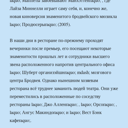
laquo; Маппеты завоёвывают Манхэттенraquo; , где
Лайза Миннелли играет саму себя, и, конечно же,
новая киноверсия знаменитого бродвейского мюзикла
laquo; Продюсерыraquo; (2005).
В наши дни в ресторане по-прежнему проходят
вечеринки после премьер, его посещают некоторые
знаменитости прошлых лет и сотрудники высшего
звена расположенного напротив центрального офиса
laquo; Шуберт организэйшнraquo; mdash; мозгового
центра Бродвея. Однако нынешним хозяевам
ресторана всё труднее заманить людей театра. Они уже
переместились в расположенные по соседству
рестораны laquo; Джо Алленraquo; , laquo; Орсоraquo; ,
laquo; Ангус Макиндоraquo; и laquo; Вест Бэнк
кафеraquo;.