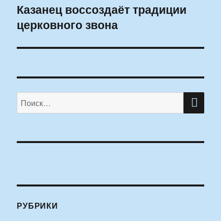
Казанец воссоздаёт традиции
Следующая
церковного звона
запись:
ПО
Искать:
РУБРИКИ