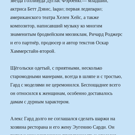
звезда Голливуда Дуглас Фэрбенкс— младший,
актриса Бетт Дэвис, laquo; первая ледиraquo;
американского театра Хелен Хейс, а также
композитор, написавший музыку ко многим
знаменитым бродвейским мюзиклам, Ричард Роджерс
и его партнёр, продюсер и автор текстов Оскар
Хаммерстайн-второй.
Щёгольски одетый, с приятными, несколько
старомодными манерами, всегда в шляпе и с тростью,
Гард с моделями не церемонился. Беспощаднее всего
он относился к женщинам, особенно доставалось
дамам с дурным характером.
Алекс Гард долго не соглашался сделать шаржи на
хозяина ресторана и его жену Эугению Сарди. Он