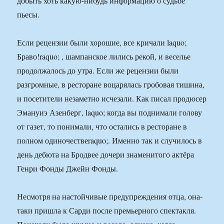
добыть хоть какую-нибудь информацию о судьбе
пьесы.
Если рецензии были хорошие, все кричали laquo;
Браво!raquo; , шампанское лились рекой, и веселье
продолжалось до утра. Если же рецензии были
разгромные, в ресторане воцарялась гробовая тишина,
и посетители незаметно исчезали. Как писал продюсер
Эмануиэ Азенберг, laquo; когда вы поднимали голову
от газет, то понимали, что остались в ресторане в
полном одиночествеraquo;. Именно так и случилось в
день дебюта на Бродвее дочери знаменитого актёра
Генри Фонды Джейн Фонды.
Несмотря на настойчивые предупреждения отца, она-
таки пришла к Сарди после премьерного спектакля.