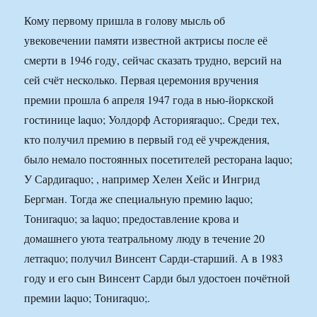
Кому первому пришла в голову мысль об
увековечении памяти известной актрисы после её
смерти в 1946 году, сейчас сказать трудно, версий на
сей счёт несколько. Первая церемония вручения
премии прошла 6 апреля 1947 года в нью-йоркской
гостинице laquo; Уолдорф Асторияraquo;. Среди тех,
кто получил премию в первый год её учреждения,
было немало постоянных посетителей ресторана laquo;
У Сардиraquo; , например Хелен Хейс и Ингрид
Бергман. Тогда же специальную премию laquo;
Тониraquo; за laquo; предоставление крова и
домашнего уюта театральному люду в течение 20
летraquo; получил Винсент Сарди-старший. А в 1983
году и его сын Винсент Сарди был удостоен почётной
премии laquo; Тониraquo;.