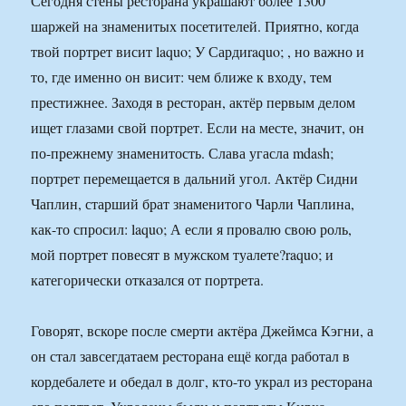
Сегодня стены ресторана украшают более 1300
шаржей на знаменитых посетителей. Приятно, когда
твой портрет висит laquo; У Сардиraquo; , но важно и
то, где именно он висит: чем ближе к входу, тем
престижнее. Заходя в ресторан, актёр первым делом
ищет глазами свой портрет. Если на месте, значит, он
по-прежнему знаменитость. Слава угасла mdash;
портрет перемещается в дальний угол. Актёр Сидни
Чаплин, старший брат знаменитого Чарли Чаплина,
как-то спросил: laquo; А если я провалю свою роль,
мой портрет повесят в мужском туалете?raquo; и
категорически отказался от портрета.
Говорят, вскоре после смерти актёра Джеймса Кэгни, а
он стал завсегдатаем ресторана ещё когда работал в
кордебалете и обедал в долг, кто-то украл из ресторана