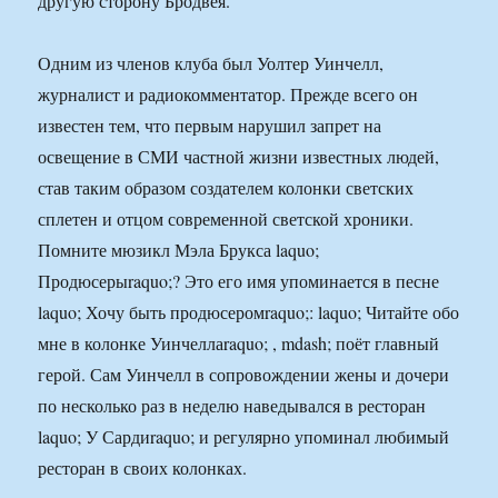
другую сторону Бродвея.
Одним из членов клуба был Уолтер Уинчелл,
журналист и радиокомментатор. Прежде всего он
известен тем, что первым нарушил запрет на
освещение в СМИ частной жизни известных людей,
став таким образом создателем колонки светских
сплетен и отцом современной светской хроники.
Помните мюзикл Мэла Брукса laquo;
Продюсерыraquo;? Это его имя упоминается в песне
laquo; Хочу быть продюсеромraquo;: laquo; Читайте обо
мне в колонке Уинчеллаraquo; , mdash; поёт главный
герой. Сам Уинчелл в сопровождении жены и дочери
по несколько раз в неделю наведывался в ресторан
laquo; У Сардиraquo; и регулярно упоминал любимый
ресторан в своих колонках.