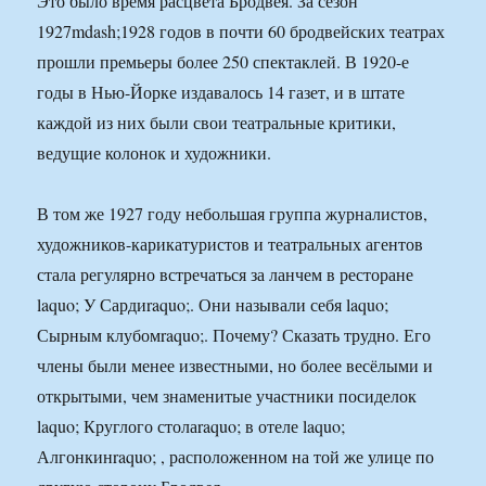
Это было время расцвета Бродвея. За сезон
1927mdash;1928 годов в почти 60 бродвейских театрах
прошли премьеры более 250 спектаклей. В 1920-е
годы в Нью-Йорке издавалось 14 газет, и в штате
каждой из них были свои театральные критики,
ведущие колонок и художники.
В том же 1927 году небольшая группа журналистов,
художников-карикатуристов и театральных агентов
стала регулярно встречаться за ланчем в ресторане
laquo; У Сардиraquo;. Они называли себя laquo;
Сырным клубомraquo;. Почему? Сказать трудно. Его
члены были менее известными, но более весёлыми и
открытыми, чем знаменитые участники посиделок
laquo; Круглого столаraquo; в отеле laquo;
Алгонкинraquo; , расположенном на той же улице по