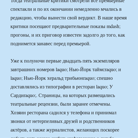
Тогда театральные критики смотрели все премьерные
спектакли и по их окончании немедленно мчались в
редакцию, чтобы вынести свой вердикт. В наше время
критики посещают предварительные показы mdash;
прогоны, и их приговор известен задолго до того, как
поднимется занавес перед премьерой.
Уже к полуночи первые двадцать пять экземпляров
завтрашних номеров laquo; Нью-Йорк таймсraquo; и
laquo; Нью-Йорк херальд трибьюнraquo; спешно
доставлялись из типографии в ресторан laquo; У
Сардиraquo;. Страницы, на которых размещались
театральные рецензии, были заранее отмечены.
Хозяин ресторана садился у телефона и принимал
звонки от нетерпеливых друзей и родственников
актёров, а также журналистов, желающих поскорее