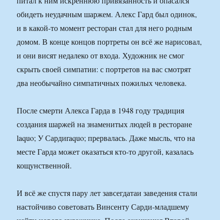
питал к ним искреннюю привязанность и опасался
обидеть неудачным шаржем. Алекс Гард был одинок,
и в какой-то момент ресторан стал для него родным
домом. В конце концов портреты он всё же нарисовал,
и они висят недалеко от входа. Художник не смог
скрыть своей симпатии: с портретов на вас смотрят
два необычайно симпатичных пожилых человека.
После смерти Алекса Гарда в 1948 году традиция
создания шаржей на знаменитых людей в ресторане
laquo; У Сардиraquo; прервалась. Даже мысль, что на
месте Гарда может оказаться кто-то другой, казалась
кощунственной.
И всё же спустя пару лет завсегдатаи заведения стали
настойчиво советовать Винсенту Сарди-младшему