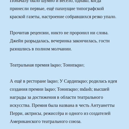
Поначалу было шумно и весело, однако, когда
принесли первые, ещё пахнущие типографской
краской газеты, настроение собравшихся резко упало.
Прочитав рецензии, никто не проронил ни слова.
Джейн разрыдалась, вечеринка закончилась, гости
разошлись в полном молчании.
Театральная премия laquo; Тониraquo;
А ещё в ресторане laquo; У Сардиraquo; родилась идея
создания премии laquo; Тониraquo; mdash; высшей
награды за достижения в области театрального
искусства. Премия была названа в честь Антуанетты
Перри, актрисы, режиссёра и одного из создателей
Американского театрального союза.