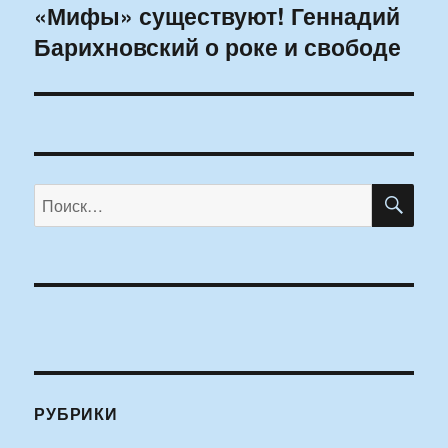
«Мифы» существуют! Геннадий
Следующая
Барихновский о роке и свободе
запись:
ПО
Искать:
РУБРИКИ