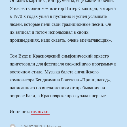
Остались картины, инструменты, еще какие-то вещи.
У нас есть один композитор Питер Скалторп, который
в 1970-х годах ушел в пустыню и успел услышать
людей, которые пели свои традиционные песни. Он
их записал и потом использовал в своих
произведениях, надо сказать, очень впечатляющих».
Том Вудс и Красноярский симфонический оркестр
приготовили для фестиваля сложнейшую программу в
восточном стиле. Музыка балета английского
композитора Бенджамина Бриттена «Принц пагод»,
написанного по впечатлениям от пребывания на
острове Бали, в Красноярске прозвучала впервые.
Источник:
rus.ruvr.ru
Автор
Опубликовано
Рубрики
04.07.2012
Новости