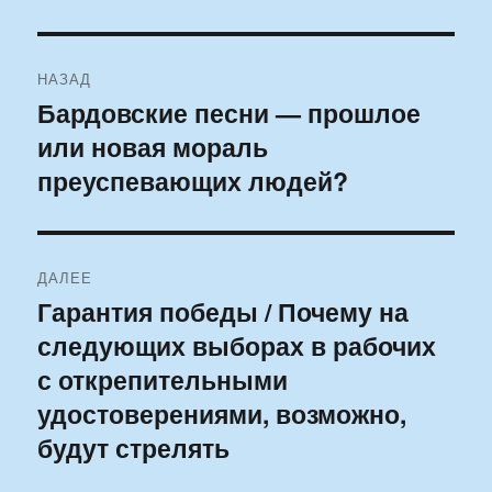
Навигация
НАЗАД
по
Бардовские песни — прошлое
Предыдущая
или новая мораль
запись:
записям
преуспевающих людей?
ДАЛЕЕ
Гарантия победы / Почему на
Следующая
следующих выборах в рабочих
запись:
с открепительными
удостоверениями, возможно,
будут стрелять