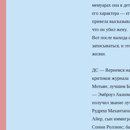
мемуарах она в де
его характера — е
привела высказыва
что он убил жену.
Вот после выхода и
записываться, и э
жизни.
ДС — Вернемся на
критиков журнала 
Мотьян; лучшим Б
— Эмброуз Акинму
получил звание лу
Рудреш Махантапа 
Айер, сын иммигр
Сонни Роллинс; б