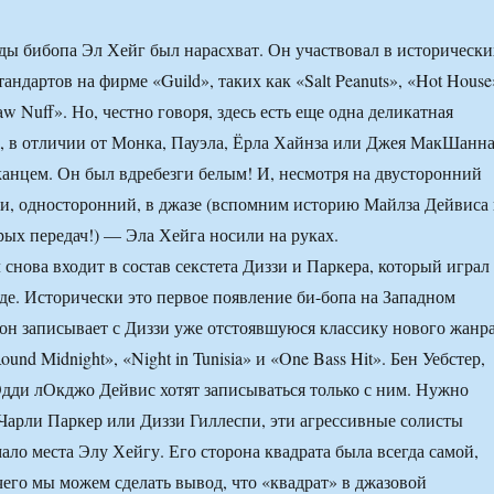
ы бибопа Эл Хейг был нарасхват. Он участвовал в исторически
андартов на фирме «Guild», таких как «Salt Peanuts», «Hot House
w Nuff». Но, честно говоря, здесь есть еще одна деликатная
г, в отличии от Монка, Пауэла, Ёрла Хайнза или Джея МакШанн
анцем. Он был вдребезги белым! И, несмотря на двусторонний
 и, односторонний, в джазе (вспомним историю Майлза Дейвиса
рых передач!) — Эла Хейга носили на руках.
 снова входит в состав секстета Диззи и Паркера, который играл
уде. Исторически это первое появление би-бопа на Западном
 он записывает с Диззи уже отстоявшуюся классику нового жанра
und Midnight», «Night in Tunisia» и «One Bass Hit». Бен Уебстер,
дди лОкджо Дейвис хотят записываться только с ним. Нужно
и Чарли Паркер или Диззи Гиллеспи, эти агрессивные солисты
ало места Элу Хейгу. Его сторона квадрата была всегда самой,
 чего мы можем сделать вывод, что «квадрат» в джазовой