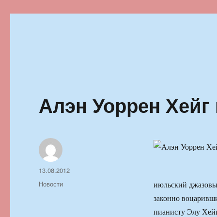
Ильменский фестиваль автор
Алэн Уоррен Хейг 
Автор
Опубликовано
13.08.2012
Рубрики
Новости
июльский джазовый
законно воцаривши
пианисту Элу Хей