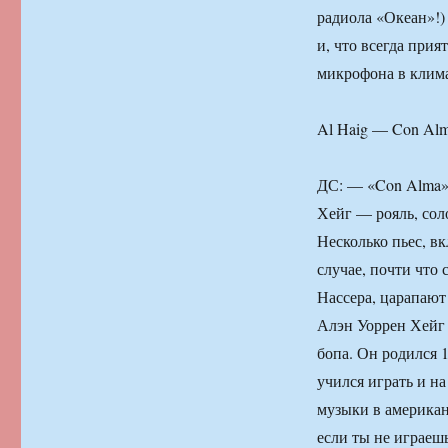
радиола «Океан»!)
и, что всегда прия
микрофона в клим
Al Haig — Con Alm
ДС: — «Con Alma»
Хейг — рояль, соло
Несколько пьес, вк
случае, почти что
Нассера, царапают
Алэн Уоррен Хейг 
бопа. Он родился 
учился играть и на
музыки в американ
если ты не играеш