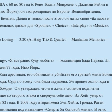
А с 60 по 80 год (с Рене Тома в Монреале, с Джимми Рейни в
ью-Йорке); он гастролировал по Европе: Великобритания,
ельгия, Дания и только после этого он начал свою vita nuova и
ельных дисков для «Spotlite», « Choice», «Interplay» и «Musica».
ep Loving — 3:20 (Al Haig Trio & Quartet — Manhattan Memories —
ving», «Я все равно буду любить» — композиция Бада Пауэла. Эл
аля 77 года, Нью-Йорк.
 был арестован: его обвинили в убийстве его третьей жены Бонн
года. Судя по всему, она была задушена. Эл провел около года в
божден. Он утверждал, что его жена в сильном подпитии
ице со второго этажа и свернула себе шею. Эл Хейг умер от
 82 года. В 2007 году вторая жена Эла Хейга, Грэндж Ратэн,
оминания под названием «Смерть би-боповой жены». В этих