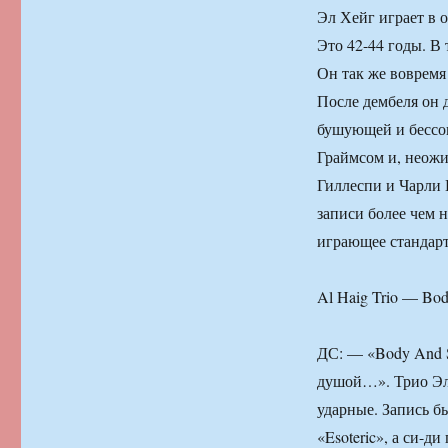
Эл Хейг играет в 
Это 42-44 годы. В
Он так же вовремя
После дембеля он 
бушующей и бессо
Граймсом и, неожи
Гиллеспи и Чарли 
записи более чем н
играющее стандар
Al Haig Trio — Bod
ДС: — «Body And S
душой…». Трио Эл
ударные. Запись б
«Esoteric», а си-ди