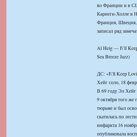
во Франции и в СШ
Карнеги-Холле в Н
Франция, Швеция, Б
записал ряд замечат
Al Heig — I\’ll Ke
Sea Breeze Jazz)
ДС: «I\’ll Keep Lo
Хейг соло, 18 февр
В 69 году Эл Хейг
9 октября того же 
тюрьме и был осво
скатилась по лестн
инфаркта 16 ноября
опубликовала восп