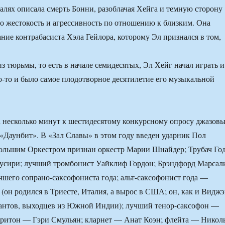
талях описала смерть Бонни, разоблачая Хейга и темную сторону
го жестокость и агрессивность по отношению к близким. Она
ние контрабасиста Хэла Гейлора, которому Эл признался в том,
з тюрьмы, то есть в начале семидесятых, Эл Хейг начал играть и
то-то и было самое плодотворное десятилетие его музыкальной
 несколько минут к шестидесятому конкурсному опросу джазов
«Даунбит». В «Зал Славы» в этом году введен ударник Пол
ольшим Оркестром признан оркестр Марии Шнайдер; Трубач Го
сири; лучший тромбонист Уайклиф Гордон; Брэндфорд Марсал
чшего сопрано-саксофониста года; альт-саксофонист года —
(он родился в Триесте, Италия, а вырос в США; он, как и Видж
антов, выходцев из Южной Индии); лучший тенор-саксофон —
аритон — Гэри Смульян; кларнет — Анат Коэн; флейта — Никол