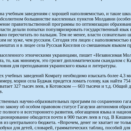
а учебным заведениям с хорошей наполняемостью, и такие школ
абсолютном большинстве населенных пунктов Молдавии (особенн
ние правительственной программы по оптимизации образования
власти делали попытки популяризировать государственный язык 
ожно пересчитать по пальцам. Тем не менее, власти сознательно 
им не хуже, чем русским. Сегодня эти лицеи с наполняемостью в
нештах и в лицее села Русская Киселия со смешанным языком пр
 населенного этническими украинцами, пишет «Независимая Молд
рыта, то, как минимум, это грозит дипломатическим скандалом с
ловия для преподавания украинского языка и литературы.
рех учебных заведений Комрату необходимо изыскать более 4,3
имеру, мэрии села Буджак придется ломать голову, как найти 7
хватает 327 тысяч леев, в Котовском — 603 тысячи и т.д. Общи
в.
твенных научно-образовательных программ по сохранению гагаузс
но закону об особом правовом статусе Гагаузии автономия обра
е полного и всестороннего развития, обогащения языка и национ
ционирование обходится почти в 900 тысяч леев в год. В Кишин
в из центрального бюджета. «Впрочем, денег не хватает не тольк
 азбуки для детей, словарей, грамматических таблиц, пособий д