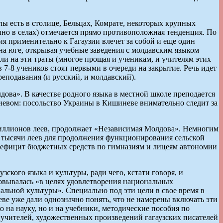
ы есть в столице, Бельцах, Комрате, некоторых крупных
о в селах) отмечается прямо противоположная тенденция. По
 применительно к Гагаузии влечет за собой и еще один
на юге, открывая учебные заведения с молдавским языком
шли на эти траты (многое прощая и ученикам, и учителям этих
 7-8 учеников стоят первыми в очереди на закрытие. Речь идет
еподавания (и русский, и молдавский).
ова». В качестве родного языка в местной школе преподается
 Киевом: посольство Украины в Кишиневе внимательно следит за
 миллионов леев, продолжает «Независимая Молдова». Немногим
54 тысячи леев для продолжения функционирования сельской
й дефицит бюджетных средств по гимназиям и лицеям автономии
кого языка и культуры, ради чего, кстати говоря, и
зовывалась «в целях удовлетворения национальных
альной культуры». Специально под эти цели в свое время в
еве уже дали однозначно понять, что не намерены включать эти
о на науку, но и на учебники, методические пособия по
ля учителей, художественных произведений гагаузских писателей