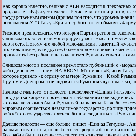
Как хорошо известно, башкан с АЕИ находится в прекрасных о
продолжает «В фокусе недели». В числе таких инициатив, к сл
государственным языком (причем понятно, что уровень знания
полномочия АТО Гагауз-Ери и т. д. Кого хочет обмануть Форм
Рискнем предположить, что история Партии регионов закончила
Слишком откровенно демонстрирует узость мысли и местечковый
оно и есть. Потому что любой мало-мальски грамотный журнал
что «накипело», есть другие, более дипломатичные и вместе 
проглотить Бессрабию и не подавиться Румыния упустила сама
Слишком много в последнее время стало публикаций о «мораль
«объединение» — прим. ИА REGNUM), пишет «Единая Гагаузия»
которое привело «к отрыву от матери-Румынии». Какой Румын
Прутом и Днестром и не подавиться Румыния упустила сама, н
Начнем с главного, с подлости, продолжает «Единая Гагаузия
государства вопреки протестам и требованиям о выводе войск.
которые вероломно были Румынией нарушены. Было бы совсем д
мировым сообществом независимое государство (по типу приб
войск!) это государство захотело бы присоединиться к Румын
Дальше подлости — еще больше, пишет «Единая Гагаузия». Анн
парламентом страны, он не был всенародно избран и никого н
Бесарабии быть в составе соседнего государства говорит и та