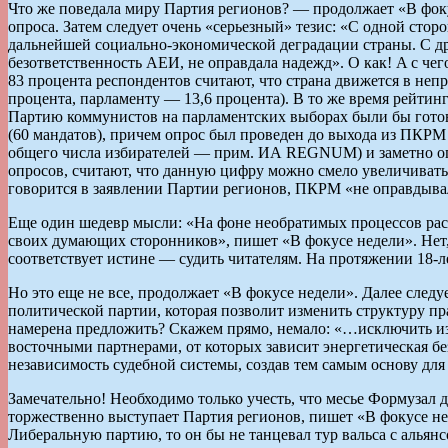
Что же поведала миру Партия регионов? — продолжает «В фоку
опроса. Затем следует очень «серьезный» тезис: «С одной сто
дальнейшей социально-экономической деградации страны. С др
безответственность АЕИ, не оправдала надежд». О как! A с чег
83 процента респондентов считают, что страна движется в неп
процента, парламенту — 13,6 процента). В то же время рейтин
Партию коммунистов на парламентских выборах были бы готовы
(60 мандатов), причем опрос был проведен до выхода из ПКРМ
общего числа избирателей — прим. ИА REGNUM) и заметно оп
опросов, считают, что данную цифру можно смело увеличивать 
говорится в заявлении Партии регионов, ПКРМ «не оправдывал
Еще один шедевр мысли: «На фоне необратимых процессов расп
своих думающих сторонников», пишет «В фокусе недели». Нет,
соответствует истине — судить читателям. На протяжении 18-л
Но это еще не все, продолжает «В фокусе недели». Далее след
политической партии, которая позволит изменить структуру п
намерена предложить? Скажем прямо, немало: «…исключить и
восточными партнерами, от которых зависит энергетическая б
независимость судебной системы, создав тем самым основу дл
Замечательно! Необходимо только учесть, что месье Формузал д
торжественно выступает Партия регионов, пишет «В фокусе не
Либеральную партию, то он бы не танцевал тур вальса с альянс