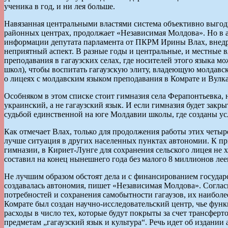
ученика в год, и ни лея больше.
Навязанная центральными властями система объективно выгодн
районных центрах, продолжает «Независимая Молдова». Но в 
информации депутата парламента от ПКРМ Ирины Влах, внедре
неприятный аспект. В разные годы и центральные, и местные 
преподавания в гагаузских селах, где носителей этого языка м
школ), чтобы воспитать гагаузскую элиту, владеющую молдавск
о лицеях с молдавским языком преподавания в Комрате и Вулка
Особняком в этом списке стоит гимназия села Ферапонтьевка,
украинский, а не гагаузский язык. И если гимназия будет зак
судьбой единственной на юге Молдавии школы, где созданы ус
Как отмечает Влах, только для продолжения работы этих четы
лучше ситуация в других населенных пунктах автономии. К пр
гимназии, в Кириет-Лунге для сохранения сельского лицея не 
составил на конец нынешнего года без малого 8 миллионов лее
Не лучшим образом обстоят дела и с финансированием государс
создавалась автономия, пишет «Независимая Молдова». Соглас
потребностей и сохранения самобытности гагаузов, их наиболе
Комрате был создан научно-исследовательский центр, чье функ
расходы в число тех, которые будут покрыты за счет трансферто
предметам „гагаузский язык и культура“. Речь идет об издании