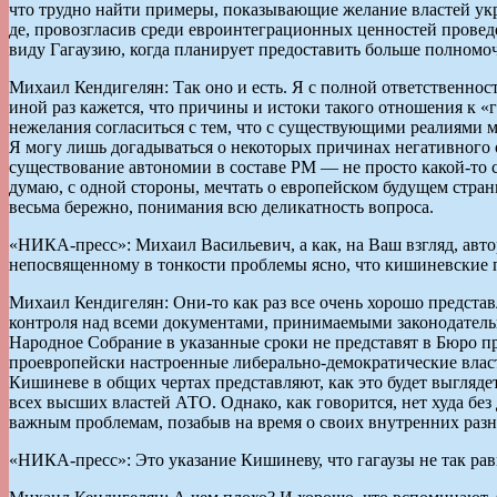
что трудно найти примеры, показывающие желание властей укре
де, провозгласив среди евроинтеграционных ценностей проведе
виду Гагаузию, когда планирует предоставить больше полном
Михаил Кендигелян: Так оно и есть. Я с полной ответственнос
иной раз кажется, что причины и истоки такого отношения к «
нежелания согласиться с тем, что с существующими реалиями 
Я могу лишь догадываться о некоторых причинах негативного 
существование автономии в составе РМ — не просто какой-то 
думаю, с одной стороны, мечтать о европейском будущем стран
весьма бережно, понимания всю деликатность вопроса.
«НИКА-пресс»: Михаил Васильевич, а как, на Ваш взгляд, авт
непосвященному в тонкости проблемы ясно, что кишиневские п
Михаил Кендигелян: Они-то как раз все очень хорошо предста
контроля над всеми документами, принимаемыми законодательн
Народное Собрание в указанные сроки не представят в Бюро 
проевропейски настроенные либерально-демократические влас
Кишиневе в общих чертах представляют, как это будет выгляде
всех высших властей АТО. Однако, как говорится, нет худа без
важным проблемам, позабыв на время о своих внутренних разн
«НИКА-пресс»: Это указание Кишиневу, что гагаузы не так ра