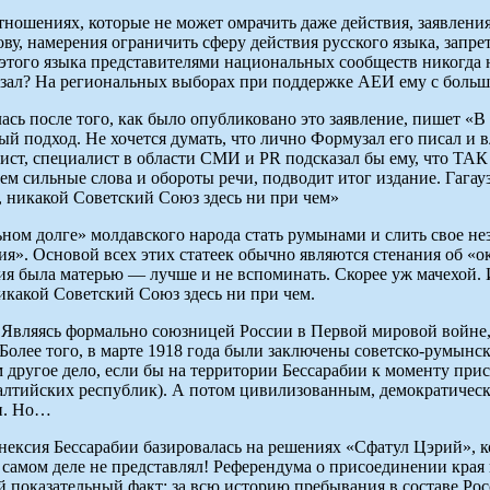
тношениях, которые не может омрачить даже действия, заявлен
ову, намерения ограничить сферу действия русского языка, запр
 этого языка представителями национальных сообществ никогда 
узал? На региональных выборах при поддержке АЕИ ему с больши
сь после того, как было опубликовано это заявление, пишет «В
 подход. Не хочется думать, что лично Формузал его писал и в
ист, специалист в области СМИ и PR подсказал бы ему, что ТАК
с тем сильные слова и обороты речи, подводит итог издание. Г
, никакой Советский Союз здесь ни при чем»
ном долге» молдавского народа стать румынами и слить свое не
. Основой всех этих статеек обычно являются стенания об «о
ия была матерью — лучше и не вспоминать. Скорее уж мачехой.
икакой Советский Союз здесь ни при чем.
». Являясь формально союзницей России в Первой мировой войне
 Более того, в марте 1918 года были заключены советско-румынс
ругое дело, если бы на территории Бессарабии к моменту прис
алтийских республик). А потом цивилизованным, демократическ
ии. Но…
ексия Бессарабии базировалась на решениях «Сфатул Цэрий», ко
а самом деле не представлял! Референдума о присоединении кра
кой показательный факт: за всю историю пребывания в составе Ро