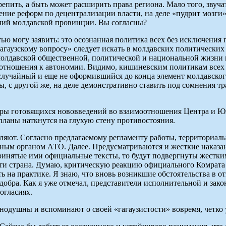
пить, а быть может расширить права региона. Мало того, звучат
ние реформ по децентрализации власти, на деле «пудрит мозги»
очий молдавской провинции. Вы согласны?
тью могу заявить: это осознанная политика всех без исключения
гагаузскому вопросу» следует искать в молдавских политических
молдавской общественной, политической и национальной жизни 
отношения к автономии. Видимо, кишиневским политикам всех ра
случайный и еще не оформившийся до конца элемент молдавского
ы, с другой же, на деле демонстративно ставить под сомнения 
оры готовящихся нововведений во взаимоотношения Центра и Юг
ланы наткнутся на глухую стену противостояния.
вляют. Согласно предлагаемому регламенту работы, территориа
ым органом АТО. Далее. Предусматриваются и жесткие наказани
принятые ими официальные тексты, то будут подвергнуты жестк
ти страна. Думаю, критическую реакцию официального Комрата
ть на практике. Я знаю, что вновь возникшие обстоятельства в 
 добра. Как я уже отмечал, представители исполнительной и зако
огласиях.
внодушны и вспоминают о своей «гагаузистости» вовремя, четко