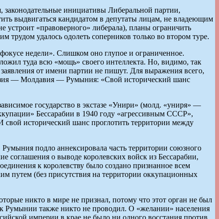
ия, законодательные инициативы Либеральной партии,
етить выдвигаться кандидатом в депутаты лицам, не владеющим
не устроит «правоверного» либерала), планы ограничить
м трудом удалось одолеть соперников только во втором туре.
 фокусе недели». Слишком оно глупое и ограниченное.
ложил туда всю «мощь» своего интеллекта. Но, видимо, так
 заявления от имени партии не пишут. Для выражения всего,
агаузия — Молдавия — Румыния: «Свой исторический шанс
зависимое государство в экстазе «Унири» (молд. «униря» —
ккупации» Бессарабии в 1940 году «агрессивным СССР»,
 И свой исторический шанс проглотить территории между
, Румыния подло аннексировала часть территории союзного
кие соглашения о выводе королевских войск из Бессарабии,
оединения к королевству было создано признанное всем
им путем (без присутствия на территории оккупационных
торые никто в мире не признал, потому что этот орган не был
я к Румынии также никто не проводил. О «желании» населения
ссийской империи в крае не было ни одного восстания против