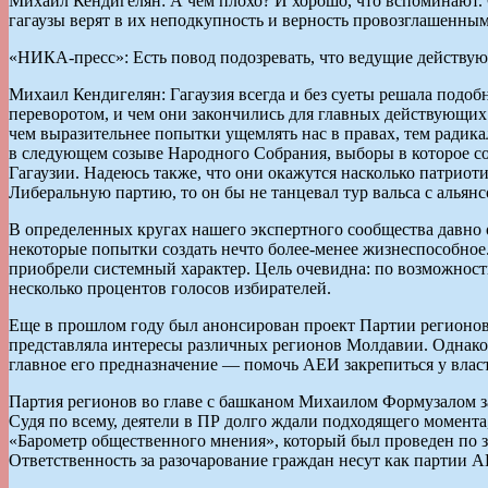
Михаил Кендигелян: А чем плохо? И хорошо, что вспоминают. С
гагаузы верят в их неподкупность и верность провозглашенным 
«НИКА-пресс»: Есть повод подозревать, что ведущие действу
Михаил Кендигелян: Гагаузия всегда и без суеты решала подо
переворотом, и чем они закончились для главных действующих 
чем выразительнее попытки ущемлять нас в правах, тем радика
в следующем созыве Народного Собрания, выборы в которое сос
Гагаузии. Надеюсь также, что они окажутся насколько патрио
Либеральную партию, то он бы не танцевал тур вальса с альян
В определенных кругах нашего экспертного сообщества давно 
некоторые попытки создать нечто более-менее жизнеспособное
приобрели системный характер. Цель очевидна: по возможност
несколько процентов голосов избирателей.
Еще в прошлом году был анонсирован проект Партии регионов,
представляла интересы различных регионов Молдавии. Однако п
главное его предназначение — помочь АЕИ закрепиться у влас
Партия регионов во главе с башканом Михаилом Формузалом за
Судя по всему, деятели в ПР долго ждали подходящего момента,
«Барометр общественного мнения», который был проведен по з
Ответственность за разочарование граждан несут как партии А