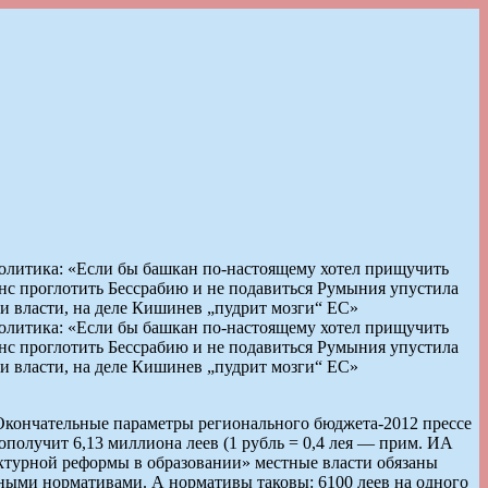
Политика: «Если бы башкан по-настоящему хотел прищучить
нс проглотить Бессрабию и не подавиться Румыния упустила
и власти, на деле Кишинев „пудрит мозги“ ЕС»
Политика: «Если бы башкан по-настоящему хотел прищучить
нс проглотить Бессрабию и не подавиться Румыния упустила
и власти, на деле Кишинев „пудрит мозги“ ЕС»
Окончательные параметры регионального бюджета-2012 прессе
ополучит 6,13 миллиона леев (1 рубль = 0,4 лея — прим. ИА
турной реформы в образовании» местные власти обязаны
нными нормативами. А нормативы таковы: 6100 леев на одного