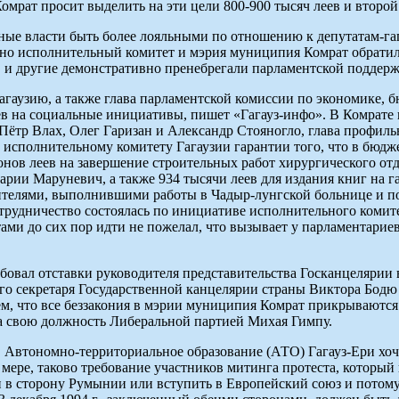
Комрат просит выделить на эти цели 800-900 тысяч леев и второ
ьные власти быть более лояльными по отношению к депутатам-га
о исполнительный комитет и мэрия муниципия Комрат обратили
 и другие демонстративно пренебрегали парламентской поддержк
агаузию, а также глава парламентской комиссии по экономике,
в на социальные инициативы, пишет «Гагауз-инфо». В Комрате 
 Пётр Влах, Олег Гаризан и Александр Стояногло, глава профил
исполнительному комитету Гагаузии гарантии того, что в бюдже
ов леев на завершение строительных работ хирургического отд
ии Маруневич, а также 934 тысячи леев для издания книг на га
ителями, выполнившими работы в Чадыр-лунгской больнице и п
сотрудничество состоялась по инициативе исполнительного комит
ами до сих пор идти не пожелал, что вызывает у парламентари
ебовал отставки руководителя представительства Госканцеляри
ного секретаря Государственной канцелярии страны Виктора Бодю
тем, что все беззакония в мэрии муниципия Комрат прикрываются
а свою должность Либеральной партией Михая Гимпу.
a. Автономно-территориальное образование (АТО) Гагауз-Ери хоч
й мере, таково требование участников митинга протеста, которы
 в сторону Румынии или вступить в Европейский союз и потому