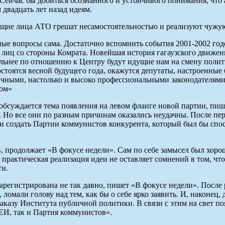
ейчас бы добиться осознанного и устойчивого понимания, что ав
двадцать лет назад идеям.
ющие лица АТО грешат несамостоятельностью и реализуют чужу
бные вопросы сама. Достаточно вспомнить события 2001-2002 го
лиц со стороны Комрата. Новейшая история гагаузского движени
льнее по отношению к Центру будут идущие нам на смену полити
тоятся весной будущего года, окажутся депутаты, настроенные 
тичными, настолько и высоко профессиональными законодателям
сом»
обсуждается тема появления на левом фланге новой партии, пиш
. Но все они по разным причинам оказались неудачны. После п
и создать Партии коммунистов конкурента, который был бы спос
 продолжает «В фокусе недели». Сам по себе замысел был хорош
рактическая реализация идеи не оставляет сомнений в том, что
ти.
регистрирована не так давно, пишет «В фокусе недели». После 
 ломали голову над тем, как бы о себе ярко заявить. И, наконец
аказу Института публичной политики. В связи с этим на свет п
ЕИ, так и Партия коммунистов».