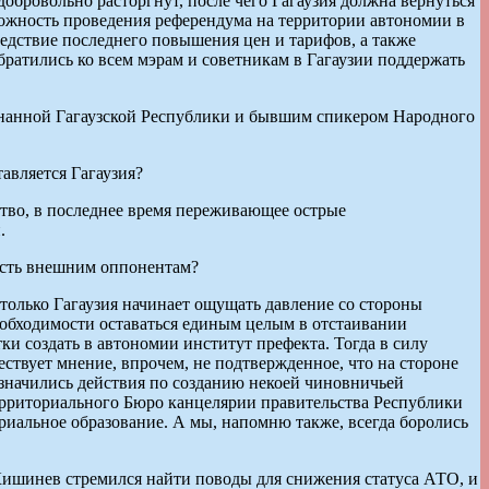
добровольно расторгнут, после чего Гагаузия должна вернуться
можность проведения референдума на территории автономии в
ледствие последнего повышения цен и тарифов, а также
ратились ко всем мэрам и советникам в Гагаузии поддержать
нанной Гагаузской Республики и бывшим спикером Народного
авляется Гагаузия?
тво, в последнее время переживающее острые
.
дость внешним оппонентам?
 только Гагаузия начинает ощущать давление со стороны
еобходимости оставаться единым целым в отстаивании
и создать в автономии институт префекта. Тогда в силу
ствует мнение, впрочем, не подтвержденное, что на стороне
значились действия по созданию некоей чиновничьей
рриториального Бюро канцелярии правительства Республики
риальное образование. А мы, напомню также, всегда боролись
Кишинев стремился найти поводы для снижения статуса АТО, и