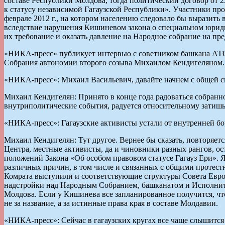
составе Республики Молдова, тогда политический договор от 2
к статусу независимой Гагаузской Республики». Участники п
феврале 2012 г., на котором населению следовало бы выразить
вследствие нарушения Кишиневом закона о специальном юридич
их требование и оказать давление на Народное собрание на пр
«НИКА-пресс» публикует интервью с советником башкана АТО
Собрания автономии второго созыва Михаилом Кендигеляном.
«НИКА-пресс»: Михаил Васильевич, давайте начнем с общей сит
Михаил Кендигелян: Принято в конце года радоваться собранн
внутриполитические события, радуется относительному затиш
«НИКА-пресс»: Гагаузские активисты устали от внутренней бо
Михаил Кендигелян: Тут другое. Вернее бы сказать, повторяет
Центра, местные активисты, да и чиновники разных рангов, о
положений Закона «Об особом правовом статусе Гагауз Ери». 
различных причин, в том числе и связанных с общими протестн
Комрата выступили и соответствующие структуры Совета Евро
надстройки над Народным Собранием, башканатом и Исполните
Молдова. Если у Кишинева все запланированное получится, чт
не за название, а за истинные права края в составе Молдавии.
«НИКА-пресс»: Сейчас в гагаузских кругах все чаще слышитс