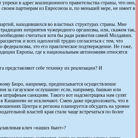
 упреки в адрес коалиционного правительства страны, что оно,
 своим партнерам из Евросоюза и, по меньшей мере, не имеет в
 партий, находившихся во властных структурах страны. Мне
 традициях неприятия чужеродного организма, или, скажем так,
необходимо считаться хотя бы ради развития самой Молдавии.
сцветок и всех идеологий трудно согласиться с тем, что
 федерализма, это его практическое подтверждение. Не гоже,
традиции Европы, где к национальным автономиям относятся
а представляют себе технику их реализации? И
льному Бюро, например, предписывается осуществление
я за гагаузское ослушание: если, например, башкан или
им штрафным санкциям. Такого вот надсмотрщика нам сулят
 в Кишиневе не исключают. Смею даже предположить, что в
отношениях Центра и региона планируется обсудить на уровне
нодательной властей края стали чаще встречаться по более
 улавливая клич «наших бьют»?