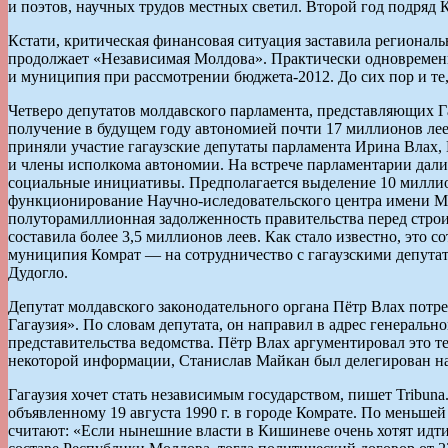
и поэтов, научных трудов местных светил. Второй год подряд 
Кстати, критическая финансовая ситуация заставила регионал
продолжает «Независимая Молдова». Практически одновременн
и муниципия при рассмотрении бюджета-2012. До сих пор и те,
Четверо депутатов молдавского парламента, представляющих Г
получение в будущем году автономией почти 17 миллионов лее
приняли участие гагаузские депутаты парламента Ирина Влах,
и члены исполкома автономии. На встрече парламентарии дали 
социальные инициативы. Предполагается выделение 10 миллион
функционирование Научно-иследовательского центра имени Мар
полуторамиллионная задолженность правительства перед стро
составила более 3,5 миллионов леев. Как стало известно, это 
муниципия Комрат — на сотрудничество с гагаузскими депутат
Дудогло.
Депутат молдавского законодательного органа Пётр Влах потр
Гагаузия». По словам депутата, он направил в адрес генераль
представительства ведомства. Пётр Влах аргументировал это 
некоторой информации, Станислав Майкан был делегирован н
Гагаузия хочет стать независимым государством, пишет Tribun
объявленному 19 августа 1990 г. в городе Комрате. По меньше
считают: «Если нынешние власти в Кишиневе очень хотят идти