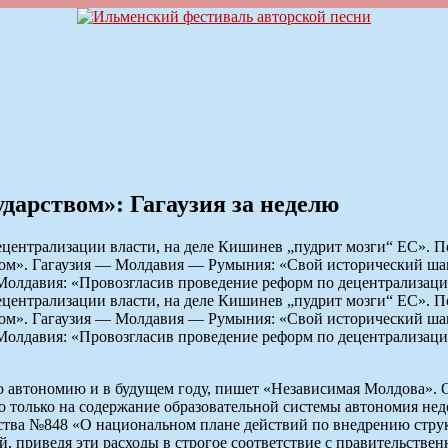
ударством»: Гагаузия за неделю
ецентрализации власти, на деле Кишинев „пудрит мозги“ ЕС». 
нсом». Гагаузия — Молдавия — Румыния: «Свой исторический ша
 Молдавия: «Провозгласив проведение реформ по децентрализаци
ецентрализации власти, на деле Кишинев „пудрит мозги“ ЕС». 
нсом». Гагаузия — Молдавия — Румыния: «Свой исторический ша
 Молдавия: «Провозгласив проведение реформ по децентрализаци
ю автономию и в будущем году, пишет «Независимая Молдова». 
о только на содержание образовательной системы автономия нед
ва №848 «О национальном плане действий по внедрению струк
, приведя эти расходы в строгое соответствие с правительстве