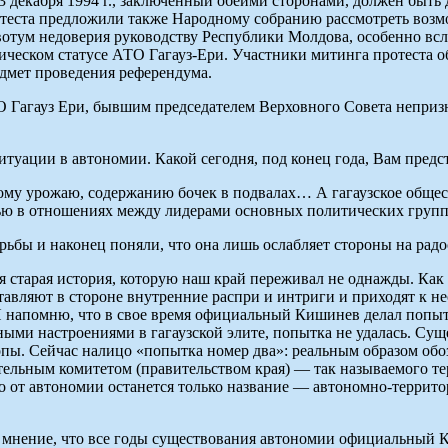
3 декабря 1994 г., заключенный обеими сторонами, должен быть 
ротеста предложили также Народному собранию рассмотреть воз
 вотум недоверия руководству Республики Молдова, особенно вс
еском статусе АТО Гагауз-Ери. Участники митинга протеста об
едмет проведения референдума.
 Гагауз Ери, бывшим председателем Верховного Совета неприз
уации в автономии. Какой сегодня, под конец года, Вам предст
ому урожаю, содержанию бочек в подвалах… А гагаузское общес
ью в отношениях между лидерами основных политических групп
рьбы и наконец поняли, что она лишь ослабляет стороны на ра
ся старая история, которую наш край переживал не однажды. Как
ставляют в стороне внутренние распри и интриги и приходят к н
Я напомню, что в свое время официальный Кишинев делал попытк
ыми настроениями в гагаузской элите, попытка не удалась. Суще
пы. Сейчас налицо «попытка номер два»: реальным образом обо
льным комитетом (правительством края) — так называемого те
о от автономии останется только название — автономно-террито
я мнение, что все годы существования автономии официальный 