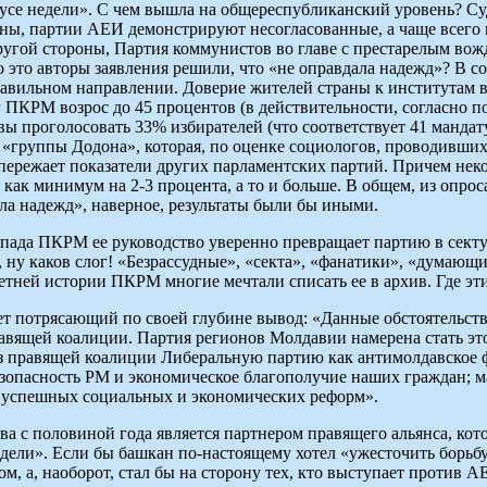
се недели». С чем вышла на общереспубликанский уровень? Суди
роны, партии АЕИ демонстрируют несогласованные, а чаще всего 
угой стороны, Партия коммунистов во главе с престарелым вожд
о это авторы заявления решили, что «не оправдала надежд»? В со
равильном направлении. Доверие жителей страны к институтам в
г ПКРМ возрос до 45 процентов (в действительности, согласно 
 проголосовать 33% избирателей (что соответствует 41 мандату
 «группы Додона», которая, по оценке социологов, проводивших
ережает показатели других парламентских партий. Причем неко
как минимум на 2-3 процента, а то и больше. В общем, из опрос
а надежд», наверное, результаты были бы иными.
ада ПКРМ ее руководство уверенно превращает партию в секту 
 ну каков слог! «Безрассудные», «секта», «фанатики», «думающ
етней истории ПКРМ многие мечтали списать ее в архив. Где эти
ует потрясающий по своей глубине вывод: «Данные обстоятельст
равящей коалиции. Партия регионов Молдавии намерена стать э
з правящей коалиции Либеральную партию как антимолдавское 
езопасность РМ и экономическое благополучие наших граждан; м
я успешных социальных и экономических реформ».
ва с половиной года является партнером правящего альянса, кото
дели». Если бы башкан по-настоящему хотел «ужесточить борьб
ом, а, наоборот, стал бы на сторону тех, кто выступает против 