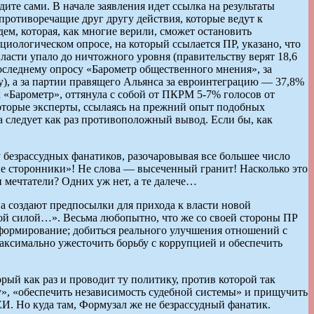
те сами. В начале заявления идет ссылка на результаты
противоречащие друг другу действия, которые ведут к
ем, которая, как многие верили, сможет остановить
циологическом опросе, на который ссылается ПР, указано, что
ласти упало до ничтожного уровня (правительству верят 18,6
последнему опросу «Барометр общественного мнения», за
), а за партии правящего Альянса за евроинтеграцию — 37,8%
 «Барометр», оттянула с собой от ПКРМ 5-7% голосов от
торые эксперты, ссылаясь на прежний опыт подобных
а следует как раз противоположный вывод. Если бы, как
безрассудных фанатиков, разочаровывая все большее число
ие сторонники»! Не слова — высеченный гранит! Насколько это
 мечтатели? Одних уж нет, а те далече…
ва создают предпосылки для прихода к власти новой
той силой…». Весьма любопытно, что же со своей стороны ПР
формирование; добиться реального улучшения отношений с
аксимально ужесточить борьбу с коррупцией и обеспечить
рый как раз и проводит ту политику, против которой так
у», «обеспечить независимость судебной системы» и прищучить
АЕИ. Но куда там, Формузал же не безрассудный фанатик.