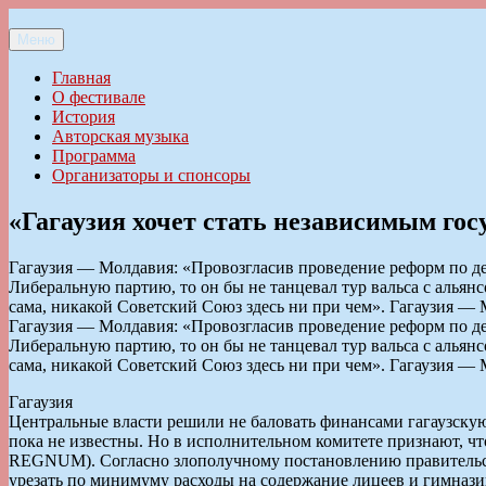
Перейти
к
Меню
Ильменский фестиваль авторской песни
содержимому
Главная
О фестивале
История
Авторская музыка
Программа
Организаторы и спонсоры
«Гагаузия хочет стать независимым гос
Гагаузия — Молдавия: «Провозгласив проведение реформ по д
Либеральную партию, то он бы не танцевал тур вальса с алья
сама, никакой Советский Союз здесь ни при чем». Гагаузия —
Гагаузия — Молдавия: «Провозгласив проведение реформ по д
Либеральную партию, то он бы не танцевал тур вальса с алья
сама, никакой Советский Союз здесь ни при чем». Гагаузия —
Гагаузия
Центральные власти решили не баловать финансами гагаузску
пока не известны. Но в исполнительном комитете признают, чт
REGNUM). Согласно злополучному постановлению правительст
урезать по минимуму расходы на содержание лицеев и гимназий