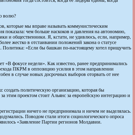
тономия тогда состоится, когда ее лидеры едины, когда
ю волю?
дов, которые мы вправе называть коммунистическим
я показала: чем больше наскоков и давления на автономию,
ки и общественники. Я, кстати, не удивлюсь, если, например,
более жестко в отстаивании положений закона о статусе
и. Политика: «Если бы башкан по-настоящему хотел прищучить
ет «В фокусе недели». Как известно, ранее предпринимались
ерехода ПКРМ в оппозицию усилия в этом направлении
обен в случае новых досрочных выборов оторвать от нее
: создать политическую организацию, которая бы
 за этим проектом стоит Альянс за европейскую интеграцию и
регистрации ничего не предпринимала и ничем не выделялась.
, додумались. Поводом стали итоги социологического опроса
оявилось «Заявление Партии регионов Молдавии.