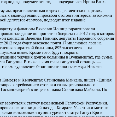
й год подряд получает отказ», — подчеркивает Ирина Влах.
гаузам, представленными в трех парламентских партиях,
сь к законодателям с просьбой отстоять интересы автономии
ой депутатов-гагаузов, подводит итог издание.
 бюджету и финансам Вячеслав Ионицэ гарантировали
прошло заседание по принятию бюджета на 2012 год, в котором
ьной комиссии Вячеслав Ионицэ, депутаты Народного собрания
т 2012 года будет заложено почти 17 миллионов леев на
еления комратской больницы, 895 тысяч леев — на
гаузском языке. Кроме того, будут покрыты
огашение текущих долгов больницы в Вулканештах, где сумма
ета Гагаузии. В то же время глава гагаузской столицы —
ев только «удивление безинициативностью» мэра Николая
и в Комрате и Хынчештах Станислава Майкана, пишет «Единая
 запрос с требованием отставки главы регионального
 Госканцелярией в лице его главы Станислава Майкана. По
ет вернуться к статусу независимой Гагаузской Республики,
й прошел несколько дней назад в Комрате. Участники митинга
 всеми возможными путями урезают статус Гагауз-Ери в