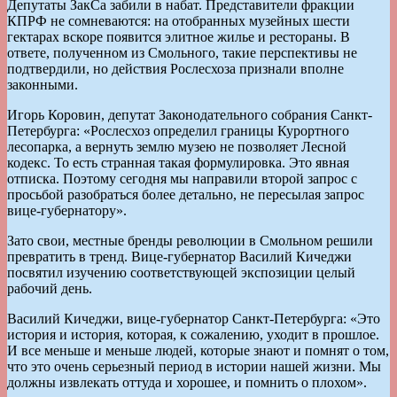
Депутаты ЗакСа забили в набат. Представители фракции
КПРФ не сомневаются: на отобранных музейных шести
гектарах вскоре появится элитное жилье и рестораны. В
ответе, полученном из Смольного, такие перспективы не
подтвердили, но действия Рослесхоза признали вполне
законными.
Игорь Коровин, депутат Законодательного собрания Санкт-
Петербурга: «Рослесхоз определил границы Курортного
лесопарка, а вернуть землю музею не позволяет Лесной
кодекс. То есть странная такая формулировка. Это явная
отписка. Поэтому сегодня мы направили второй запрос с
просьбой разобраться более детально, не пересылая запрос
вице-губернатору».
Зато свои, местные бренды революции в Смольном решили
превратить в тренд. Вице-губернатор Василий Кичеджи
посвятил изучению соответствующей экспозиции целый
рабочий день.
Василий Кичеджи, вице-губернатор Санкт-Петербурга: «Это
история и история, которая, к сожалению, уходит в прошлое.
И все меньше и меньше людей, которые знают и помнят о том,
что это очень серьезный период в истории нашей жизни. Мы
должны извлекать оттуда и хорошее, и помнить о плохом».