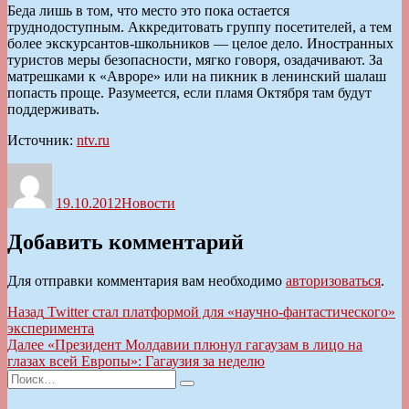
Беда лишь в том, что место это пока остается
труднодоступным. Аккредитовать группу посетителей, а тем
более экскурсантов-школьников — целое дело. Иностранных
туристов меры безопасности, мягко говоря, озадачивают. За
матрешками к «Авроре» или на пикник в ленинский шалаш
попасть проще. Разумеется, если пламя Октября там будут
поддерживать.
Источник:
ntv.ru
Автор
Опубликовано
Рубрики
19.10.2012
Новости
Добавить комментарий
Для отправки комментария вам необходимо
авторизоваться
.
Навигация
Предыдущая
Назад
Twitter стал платформой для «научно-фантастического»
запись:
эксперимента
по
Следующая
Далее
«Президент Молдавии плюнул гагаузам в лицо на
записям
запись:
глазах всей Европы»: Гагаузия за неделю
Искать:
Поиск