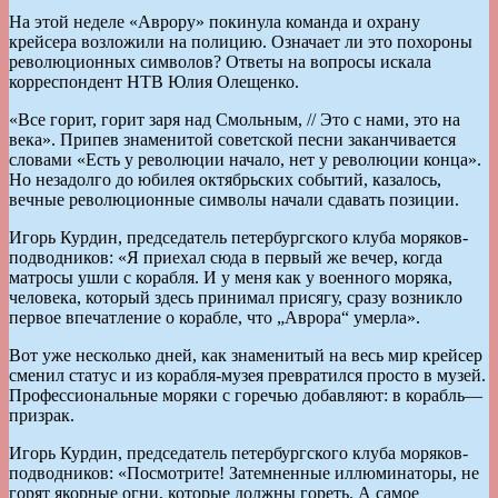
На этой неделе «Аврору» покинула команда и охрану
крейсера возложили на полицию. Означает ли это похороны
революционных символов? Ответы на вопросы искала
корреспондент НТВ Юлия Олещенко.
«Все горит, горит заря над Смольным, // Это с нами, это на
века». Припев знаменитой советской песни заканчивается
словами «Есть у революции начало, нет у революции конца».
Но незадолго до юбилея октябрьских событий, казалось,
вечные революционные символы начали сдавать позиции.
Игорь Курдин, председатель петербургского клуба моряков-
подводников: «Я приехал сюда в первый же вечер, когда
матросы ушли с корабля. И у меня как у военного моряка,
человека, который здесь принимал присягу, сразу возникло
первое впечатление о корабле, что „Аврора“ умерла».
Вот уже несколько дней, как знаменитый на весь мир крейсер
сменил статус и из корабля-музея превратился просто в музей.
Профессиональные моряки с горечью добавляют: в корабль—
призрак.
Игорь Курдин, председатель петербургского клуба моряков-
подводников: «Посмотрите! Затемненные иллюминаторы, не
горят якорные огни, которые должны гореть. А самое