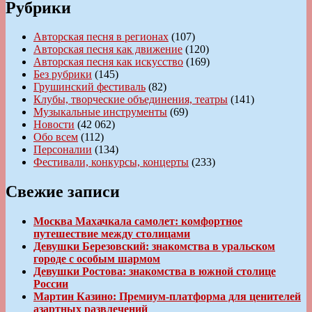
Рубрики
Авторская песня в регионах
(107)
Авторская песня как движение
(120)
Авторская песня как искусство
(169)
Без рубрики
(145)
Грушинский фестиваль
(82)
Клубы, творческие объединения, театры
(141)
Музыкальные инструменты
(69)
Новости
(42 062)
Обо всем
(112)
Персоналии
(134)
Фестивали, конкурсы, концерты
(233)
Свежие записи
Москва Махачкала самолет: комфортное
путешествие между столицами
Девушки Березовский: знакомства в уральском
городе с особым шармом
Девушки Ростова: знакомства в южной столице
России
Мартин Казино: Премиум-платформа для ценителей
азартных развлечений