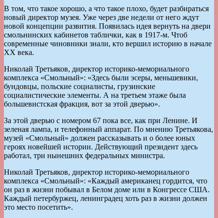
В том, что такое хорошо, а что такое плохо, будет разбираться
новый директор музея. Уже через две недели от него ждут
новой концепции развития. Появилась идея вернуть на двери
смольнинских кабинетов таблички, как в 1917-м. Чтоб
современные чиновники знали, кто вершил историю в начале
ХХ века.
Николай Третьяков, директор историко-мемориального
комплекса «Смольный»: «Здесь были эсеры, меньшевики,
бундовцы, польские социалисты, грузинские
социалистические элементы. А на третьем этаже была
большевистская фракция, вот за этой дверью».
За этой дверью с номером 67 пока все, как при Ленине. И
зеленая лампа, и телефонный аппарат. По мнению Третьякова,
музей «Смольный» должен рассказывать и о более юных
героях новейшей истории. Действующий президент здесь
работал, три нынешних федеральных министра.
Николай Третьяков, директор историко-мемориального
комплекса «Смольный»: «Каждый американец гордится, что
он раз в жизни побывал в Белом доме или в Конгрессе США.
Каждый петербуржец, ленинградец хоть раз в жизни должен
это место посетить».