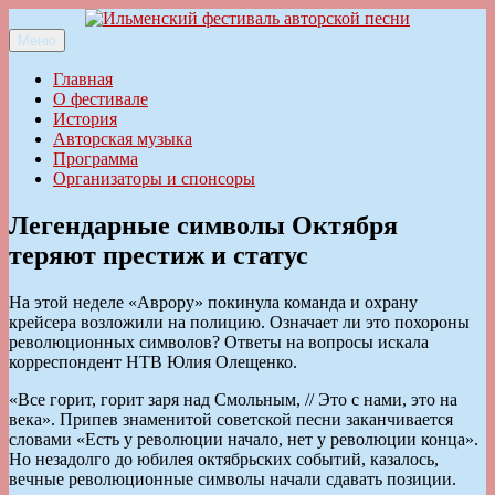
Перейти
к
Меню
Ильменский фестиваль авторской песни
содержимому
Главная
О фестивале
История
Авторская музыка
Программа
Организаторы и спонсоры
Легендарные символы Октября
теряют престиж и статус
На этой неделе «Аврору» покинула команда и охрану
крейсера возложили на полицию. Означает ли это похороны
революционных символов? Ответы на вопросы искала
корреспондент НТВ Юлия Олещенко.
«Все горит, горит заря над Смольным, // Это с нами, это на
века». Припев знаменитой советской песни заканчивается
словами «Есть у революции начало, нет у революции конца».
Но незадолго до юбилея октябрьских событий, казалось,
вечные революционные символы начали сдавать позиции.