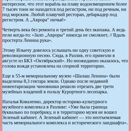
интересное, что этот корабль на плаву водоизмещением более
7 тысяч тонн не находится под регистром, ни под речным, ни
под морским. Любой плавучий ресторан, дебаркадер под
регистром. А „Аврора“ ничья!»
Четверть века без ремонта и третий день без экипажа. А ведь
пели когда-то: «Залп „Авроры“ никогда не смолкнет, // Вдаль
простерта Ленина рука».
Этому Ильичу довелось услышать ни одну советскую и
революционную песню. Сюда, в Разлив, его привезли в
августе из БКЗ «Октябрьский». Но неожиданно оказалось, что
голова вождя установлена на спорной территории.
Еще в 55-м мемориальному музею «Шалаш Ленина» были
выделены 8,3 гектара земли. Однако после недавней
инвентаризации чиновники решили отрезать две трети
музейных владений в пользу Курортного лесопарка.
Наталья Коваленко, директор историко-культурного
музейного комплекса в Разливе: «Уже была граница
буквально по поребрику, и в территорию музея не вошел
Зеленый кабинет. А Зеленый кабинет — это неотъемлемая
часть мемориального комплекса и исторического ландшафта».