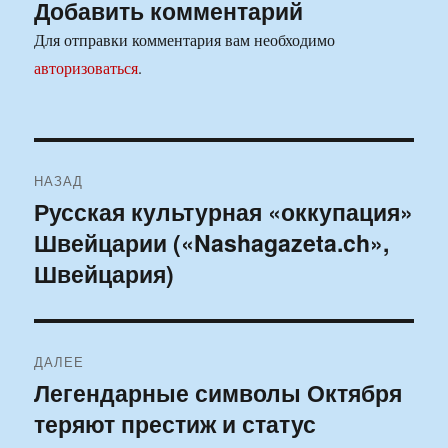
Добавить комментарий
Для отправки комментария вам необходимо
авторизоваться
.
Навигация
НАЗАД
по
Русская культурная «оккупация»
Предыдущая
Швейцарии («Nashagazeta.ch»,
запись:
записям
Швейцария)
ДАЛЕЕ
Легендарные символы Октября
Следующая
теряют престиж и статус
запись: