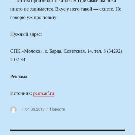
— Хотим производить катык. В Прикамье им пока
никто не занимается. Вкус у него такой — ахнете. Не
говорю уж про пользу.
Нужный адрес:
СПК «Молоко», с. Барда, Советская, 14, тел. 8 (34292)
2-02-34
Реклама
Источник:
perm.aif.ru
Автор
Опубликовано
Рубрики
04.06.2013
Новости