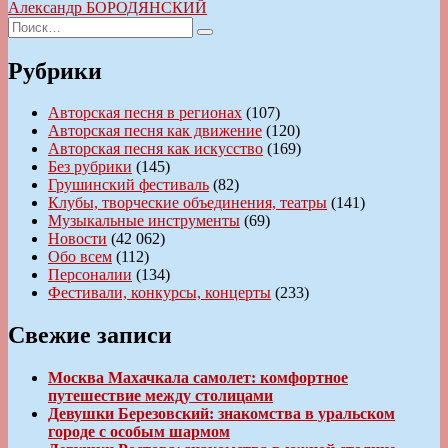
записям
Александр БОРОДЯНСКИЙ
Искать:
Поиск
Рубрики
Авторская песня в регионах
(107)
Авторская песня как движение
(120)
Авторская песня как искусство
(169)
Без рубрики
(145)
Грушинский фестиваль
(82)
Клубы, творческие объединения, театры
(141)
Музыкальные инструменты
(69)
Новости
(42 062)
Обо всем
(112)
Персоналии
(134)
Фестивали, конкурсы, концерты
(233)
Свежие записи
Москва Махачкала самолет: комфортное
путешествие между столицами
Девушки Березовский: знакомства в уральском
городе с особым шармом