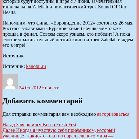
которые будут доступны в игре с 7 июня, замечательная
танцевальная Zaleilah и романтический трек Sound Of Our
Hearts.
Напомним, что финал «Евровидение 2012» состоится 26 мая.
Россия с забавными «Бурановскими бабушками» также
прошла в финал. Совсем скоро узнаем, кто победит! А пока
смотрим зажигательный летний клип на трек Zaleilah и ждем
его в игре!
Источник
Источник:
kanobu.ru
Автор
Опубликовано
Рубрики
24.05.2012
Новости
Добавить комментарий
Для отправки комментария вам необходимо
авторизоваться
.
Навигация
Предыдущая
Назад
Завершился Bosco Fresh Fest
запись:
Следующая
Далее
Иногда я чувствую себя приёмником, который
по
запись:
улавливает какие-то токи из параллельного мира —