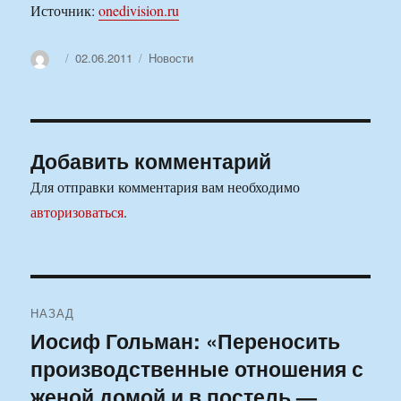
Источник:
onedivision.ru
Автор
Опубликовано
Рубрики
02.06.2011
Новости
Добавить комментарий
Для отправки комментария вам необходимо
авторизоваться
.
Навигация
НАЗАД
по
Иосиф Гольман: «Переносить
Предыдущая
производственные отношения с
запись:
записям
женой домой и в постель —