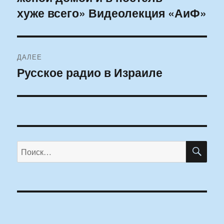
хуже всего» Видеолекция «АиФ»
ДАЛЕЕ
Русское радио в Израиле
Следующая
запись:
ПО
Искать: