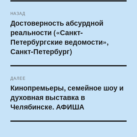
Навигация
НАЗАД
по
Достоверность абсурдной
Предыдущая
реальности («Санкт-
запись:
записям
Петербургские ведомости»,
Санкт-Петербург)
ДАЛЕЕ
Кинопремьеры, семейное шоу и
Следующая
духовная выставка в
запись:
Челябинске. АФИША