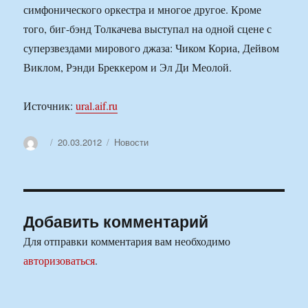
симфонического оркестра и многое другое. Кроме
того, биг-бэнд Толкачева выступал на одной сцене с
суперзвездами мирового джаза: Чиком Кориа, Дейвом
Виклом, Рэнди Бреккером и Эл Ди Меолой.
Источник:
ural.aif.ru
Автор
Опубликовано
Рубрики
20.03.2012
Новости
Добавить комментарий
Для отправки комментария вам необходимо
авторизоваться
.