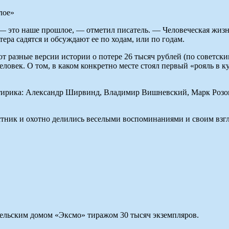
— это наше прошлое, — отметил писатель. — Человеческая жизн
ера садятся и обсуждают ее по ходам, или по годам.
разные версии истории о потере 26 тысяч рублей (по советским
век. О том, в каком конкретно месте стоял первый «рояль в кус
сатирика: Александр Ширвинд, Владимир Вишневский, Марк Розо
ник и охотно делились веселыми воспоминаниями и своим взгл
ельским домом «Эксмо» тиражом 30 тысяч экземпляров.