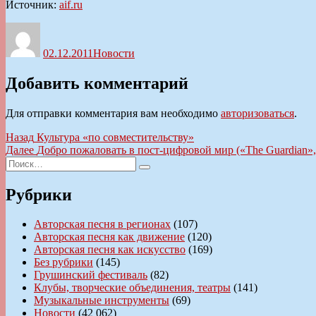
Источник:
aif.ru
Автор
Опубликовано
Рубрики
02.12.2011
Новости
Добавить комментарий
Для отправки комментария вам необходимо
авторизоваться
.
Навигация
Предыдущая
Назад
Культура «по совместительству»
запись:
Следующая
Далее
Добро пожаловать в пост-цифровой мир («The Guardian»
по
Искать:
запись:
Поиск
записям
Рубрики
Авторская песня в регионах
(107)
Авторская песня как движение
(120)
Авторская песня как искусство
(169)
Без рубрики
(145)
Грушинский фестиваль
(82)
Клубы, творческие объединения, театры
(141)
Музыкальные инструменты
(69)
Новости
(42 062)