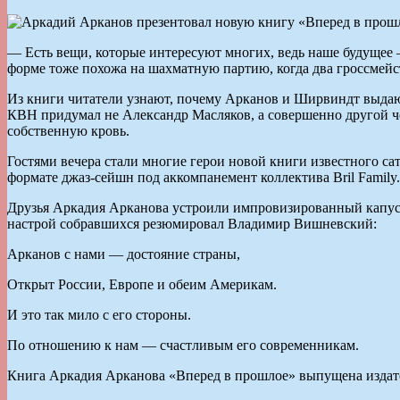
— Есть вещи, которые интересуют многих, ведь наше будущее 
форме тоже похожа на шахматную партию, когда два гроссмейст
Из книги читатели узнают, почему Арканов и Ширвиндт выдают 
КВН придумал не Александр Масляков, а совершенно другой чело
собственную кровь.
Гостями вечера стали многие герои новой книги известного 
формате джаз-сейшн под аккомпанемент коллектива Bril Family.
Друзья Аркадия Арканова устроили импровизированный капуст
настрой собравшихся резюмировал Владимир Вишневский:
Арканов с нами — достояние страны,
Открыт России, Европе и обеим Америкам.
И это так мило с его стороны.
По отношению к нам — счастливым его современникам.
Книга Аркадия Арканова «Вперед в прошлое» выпущена издат