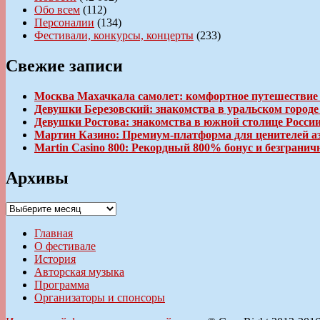
Обо всем
(112)
Персоналии
(134)
Фестивали, конкурсы, концерты
(233)
Свежие записи
Москва Махачкала самолет: комфортное путешествие
Девушки Березовский: знакомства в уральском город
Девушки Ростова: знакомства в южной столице Росси
Мартин Казино: Премиум-платформа для ценителей а
Martin Casino 800: Рекордный 800% бонус и безгран
Архивы
Архивы
Главная
О фестивале
История
Авторская музыка
Программа
Организаторы и спонсоры