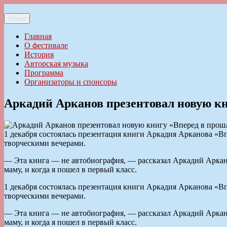
Перейти
к
Меню
Ильменский фестиваль авторской песни
содержимому
Главная
О фестивале
История
Авторская музыка
Программа
Организаторы и спонсоры
Аркадий Арканов презентовал новую кн
1 декабря состоялась презентация книги Аркадия Арканова «
творческими вечерами.
— Эта книга — не автобиография, — рассказал Аркадий Арканов
маму, и когда я пошел в первый класс.
1 декабря состоялась презентация книги Аркадия Арканова «
творческими вечерами.
— Эта книга — не автобиография, — рассказал Аркадий Арканов
маму, и когда я пошел в первый класс.