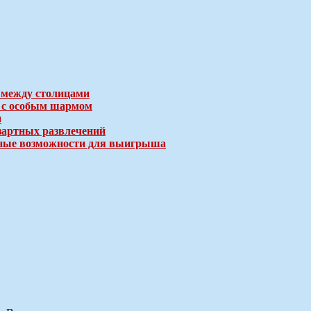
 между столицами
е с особым шармом
и
зартных развлечений
ичные возможности для выигрыша