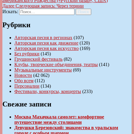
американского Рождества («Русский базар», США)
Далее
Следующая запись:
Через тернии
Искать:
Поиск
Рубрики
Авторская песня в регионах
(107)
Авторская песня как движение
(120)
Авторская песня как искусство
(169)
Без рубрики
(145)
Грушинский фестиваль
(82)
Клубы, творческие объединения, театры
(141)
Музыкальные инструменты
(69)
Новости
(42 062)
Обо всем
(112)
Персоналии
(134)
Фестивали, конкурсы, концерты
(233)
Свежие записи
Москва Махачкала самолет: комфортное
путешествие между столицами
Девушки Березовский: знакомства в уральском
городе с особым шармом