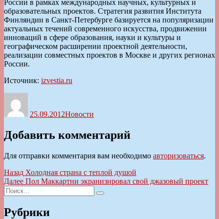
России в рамках международных научных, культурных и
образовательных проектов. Стратегия развития Института
Финляндии в Санкт-Петербурге базируется на популяризации
актуальных течений современного искусства, продвижении
инноваций в сфере образования, науки и культуры и
географическом расширении проектной деятельности,
реализации совместных проектов в Москве и других регионах
России.
Источник:
izvestia.ru
Автор
Опубликовано
Рубрики
25.09.2012
Новости
Добавить комментарий
Для отправки комментария вам необходимо
авторизоваться
.
Навигация
Предыдущая
Назад
Холодная страна с теплой душой
запись:
Следующая
Далее
Пол Маккартни экранизировал свой джазовый проект
по
Искать:
запись:
Поиск
записям
Рубрики