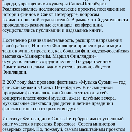
города, учреждениями культуры Санкт-Петербурга.
Реализовывались исследовательские проекты, посвященные
истории финнов в Санкт-Петербурге, вопросам
взаимоотношений стран-соседей. В рамках этой деятельности
проводились различные семинары, конференции,
осуществлялись публикации и издавались книги.
Постепенно развивая деятельность, расширяя направления
своей работы, Институт Финляндии пришел к реализации
таких крупных проектов, как большая финляндско-российская
выставка «Маннергейм. Маршал Финляндии»,
осуществленная в сотрудничестве с Государственным
Эрмитажем и целым рядом музеев, архивов, обществ
Финляндии.
В 2007 году был проведен фестиваль «Музыка Суоми — год
финской музыки в Санкт-Петербурге». В насыщенной
программе фестиваля каждый нашел что-то для себя:
концерты классической музыки, джаза, клубные вечера,
музыкальные спектакли для детей и летние праздники
финского танго на открытом воздухе.
Институт Финляндии в Санкт-Петербурге имеет успешный
опыт участия в проектах Евросоюза, Совета министров
северных стран. Но, пожалуй, самым масштабным проектом