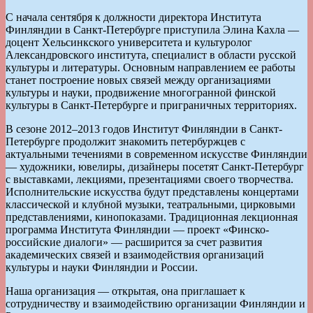
С начала сентября к должности директора Института
Финляндии в Санкт-Петербурге приступила Элина Кахла —
доцент Хельсинкского университета и культуролог
Александровского института, специалист в области русской
культуры и литературы. Основным направлением ее работы
станет построение новых связей между организациями
культуры и науки, продвижение многогранной финской
культуры в Санкт-Петербурге и приграничных территориях.
В сезоне 2012–2013 годов Институт Финляндии в Санкт-
Петербурге продолжит знакомить петербуржцев с
актуальными течениями в современном искусстве Финляндии
— художники, ювелиры, дизайнеры посетят Санкт-Петербург
с выставками, лекциями, презентациями своего творчества.
Исполнительские искусства будут представлены концертами
классической и клубной музыки, театральными, цирковыми
представлениями, кинопоказами. Традиционная лекционная
программа Института Финляндии — проект «Финско-
российские диалоги» — расширится за счет развития
академических связей и взаимодействия организаций
культуры и науки Финляндии и России.
Наша организация — открытая, она приглашает к
сотрудничеству и взаимодействию организации Финляндии и