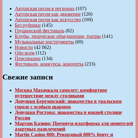
Авторская песня в регионах
(107)
Авторская песня как движение
(120)
Авторская песня как искусство
(169)
Без рубрики
(145)
Грушинский фестиваль
(82)
Клубы, творческие объединения, театры
(141)
Музыкальные инструменты
(69)
Новости
(42 062)
Обо всем
(112)
Персоналии
(134)
Фестивали, конкурсы, концерты
(233)
Свежие записи
Москва Махачкала самолет: комфортное
путешествие между столицами
Девушки Березовский: знакомства в уральском
городе с особым шармом
Девушки Ростова: знакомства в южной столице
России
Мартин Казино: Премиум-платформа для ценителей
азартных развлечений
Martin Casino 800: Рекордный 800% бонус и