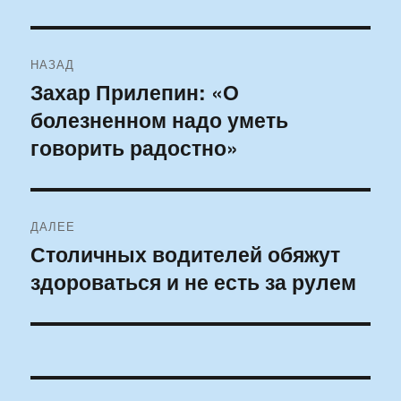
Навигация
НАЗАД
по
Захар Прилепин: «О
Предыдущая
болезненном надо уметь
запись:
записям
говорить радостно»
ДАЛЕЕ
Столичных водителей обяжут
Следующая
здороваться и не есть за рулем
запись: