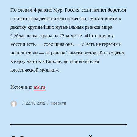
По словам Франсис Мур, Россия, если начнет бороться
с пиратством действительно жестко, сможет войти в
десятку крупнейших музыкальных рынков мира.
Сейчас наша страна на 23-м месте. «Потенциал у
России есть, — сообщила она. — И есть интересные
исполнители — от рэпера Тимати, который находится
в верху чартов в Европе, до исполнителей
классической музыки».
Источник:
mk.ru
Автор
Опубликовано
Рубрики
22.10.2012
Новости