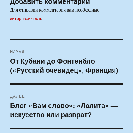
Добавить комментарий
Для отправки комментария вам необходимо
авторизоваться
.
Навигация
НАЗАД
по
От Кубани до Фонтенбло
Предыдущая
(«Русский очевидец», Франция)
запись:
записям
ДАЛЕЕ
Блог «Вам слово»: «Лолита» —
Следующая
искусство или разврат?
запись: