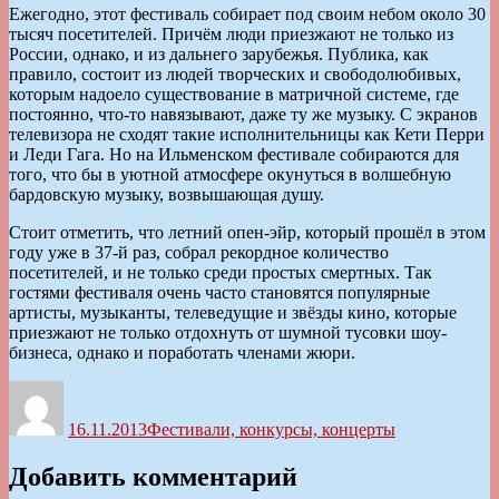
Ежегодно, этот фестиваль собирает под своим небом около 30
тысяч посетителей. Причём люди приезжают не только из
России, однако, и из дальнего зарубежья. Публика, как
правило, состоит из людей творческих и свободолюбивых,
которым надоело существование в матричной системе, где
постоянно, что-то навязывают, даже ту же музыку. С экранов
телевизора не сходят такие исполнительницы как Кети Перри
и Леди Гага. Но на Ильменском фестивале собираются для
того, что бы в уютной атмосфере окунуться в волшебную
бардовскую музыку, возвышающая душу.
Стоит отметить, что летний опен-эйр, который прошёл в этом
году уже в 37-й раз, собрал рекордное количество
посетителей, и не только среди простых смертных. Так
гостями фестиваля очень часто становятся популярные
артисты, музыканты, телеведущие и звёзды кино, которые
приезжают не только отдохнуть от шумной тусовки шоу-
бизнеса, однако и поработать членами жюри.
Автор
Опубликовано
Рубрики
16.11.2013
Фестивали, конкурсы, концерты
Добавить комментарий