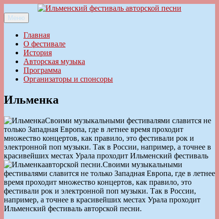
Перейти
к
Меню
Ильменский фестиваль авторской песни
содержимому
Главная
О фестивале
История
Авторская музыка
Программа
Организаторы и спонсоры
Ильменка
Своими музыкальными фестивалями славится не
только Западная Европа, где в летнее время проходит
множество концертов, как правило, это фестивали рок и
электронной поп музыки. Так в России, например, а точнее в
красивейших местах Урала проходит Ильменский фестиваль
авторской песни.
Своими музыкальными
фестивалями славится не только Западная Европа, где в летнее
время проходит множество концертов, как правило, это
фестивали рок и электронной поп музыки. Так в России,
например, а точнее в красивейших местах Урала проходит
Ильменский фестиваль авторской песни.