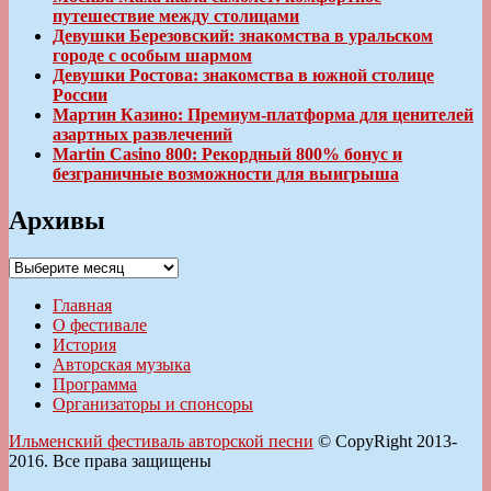
путешествие между столицами
Девушки Березовский: знакомства в уральском
городе с особым шармом
Девушки Ростова: знакомства в южной столице
России
Мартин Казино: Премиум-платформа для ценителей
азартных развлечений
Martin Casino 800: Рекордный 800% бонус и
безграничные возможности для выигрыша
Архивы
Архивы
Главная
О фестивале
История
Авторская музыка
Программа
Организаторы и спонсоры
Ильменский фестиваль авторской песни
© CopyRight 2013-
2016. Все права защищены