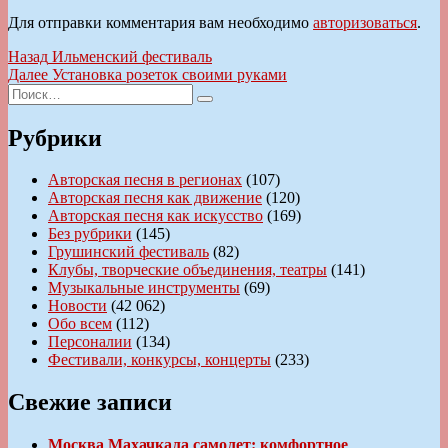
Для отправки комментария вам необходимо
авторизоваться
.
Навигация
Предыдущая
Назад
Ильменский фестиваль
запись:
Следующая
Далее
Установка розеток своими руками
по
Искать:
запись:
Поиск
записям
Рубрики
Авторская песня в регионах
(107)
Авторская песня как движение
(120)
Авторская песня как искусство
(169)
Без рубрики
(145)
Грушинский фестиваль
(82)
Клубы, творческие объединения, театры
(141)
Музыкальные инструменты
(69)
Новости
(42 062)
Обо всем
(112)
Персоналии
(134)
Фестивали, конкурсы, концерты
(233)
Свежие записи
Москва Махачкала самолет: комфортное