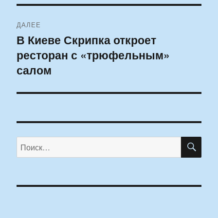
ДАЛЕЕ
В Киеве Скрипка откроет
Следующая
ресторан с «трюфельным»
запись:
салом
ПО
Искать: