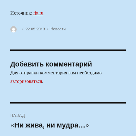
Источник:
ria.ru
Автор
Опубликовано
Рубрики
22.05.2013
Новости
Добавить комментарий
Для отправки комментария вам необходимо
авторизоваться
.
Навигация
НАЗАД
по
«Ни жива, ни мудра…»
Предыдущая
запись:
записям