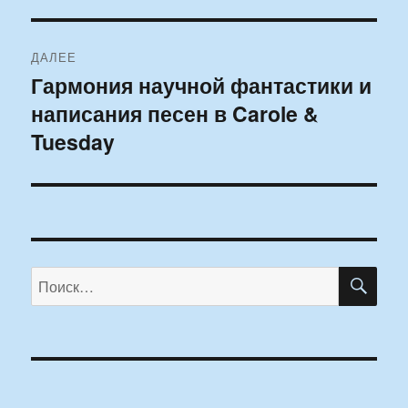
ДАЛЕЕ
Гармония научной фантастики и
Следующая
написания песен в Carole &
запись:
Tuesday
ПО
Искать: