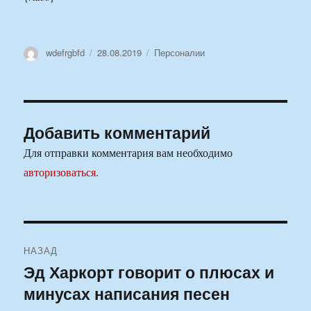
Автор
Опубликовано
Рубрики
wdefrgbfd
28.08.2019
Персоналии
Добавить комментарий
Для отправки комментария вам необходимо
авторизоваться
.
Навигация
НАЗАД
по
Эд Харкорт говорит о плюсах и
Предыдущая
минусах написания песен
запись:
записям