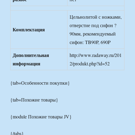
Цельнолитой с ножками,
отверстие под сифон ?
Комплектация
90мм, рекомендуемый
сифон: TB90P, 690P
Дополнительная
http://www.radaway.ru/201
информация
2/produkt.php?id=52
{tab=Особенности покупки}
{tab=Похожие товары}
{module Похожие товары JV}
{/tabs}