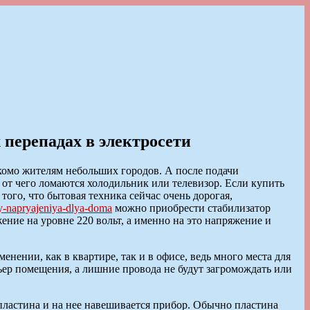
перепадах в электросети
акомо жителям небольших городов. А после подачи
 от чего ломаются холодильник или телевизор. Если купить
ого, что бытовая техника сейчас очень дорогая,
tory-napryajeniya-dlya-doma
можно приобрести стабилизатор
ние на уровне 220 вольт, а именно на это напряжение и
ении, как в квартире, так и в офисе, ведь много места для
ьер помещения, а лишние провода не будут загромождать или
пластина и на нее навешивается прибор. Обычно пластина