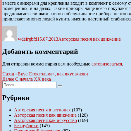
вместе с анкерами для крепления входит в комплект к самому 
помещениях, и на дачах. Такие приборы чаще всего покупают т
предполагает слишком частого обслуживание прибора персонал
привлекает многих людей купить именно настенный стабилиза
Автор
Опубликовано
Рубрики
wdefrgbfd
15.07.2013
Авторская песня как движение
Добавить комментарий
Для отправки комментария вам необходимо
авторизоваться
.
Навигация
Предыдущая
Назад
«Вкус Стокгольма», как вкус жизни
запись:
Следующая
Далее
С начала XX века
по
Искать:
запись:
Поиск
записям
Рубрики
Авторская песня в регионах
(107)
Авторская песня как движение
(120)
Авторская песня как искусство
(169)
Без рубрики
(145)
Грушинский фестиваль
(82)