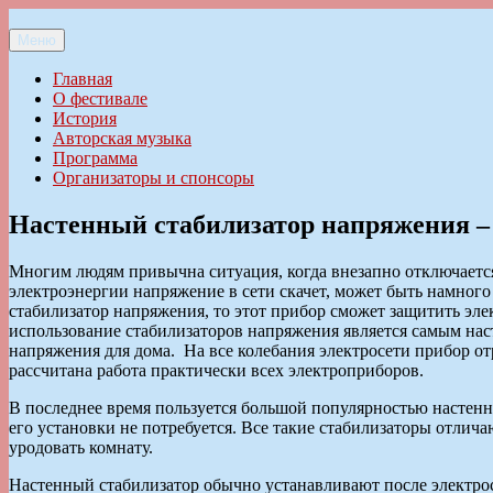
Перейти
к
Меню
Ильменский фестиваль авторской песни
содержимому
Главная
О фестивале
История
Авторская музыка
Программа
Организаторы и спонсоры
Настенный стабилизатор напряжения – 
Многим людям привычна ситуация, когда внезапно отключается
электроэнергии напряжение в сети скачет, может быть намного
стабилизатор напряжения, то этот прибор сможет защитить элек
использование стабилизаторов напряжения является самым на
напряжения для дома. На все колебания электросети прибор от
рассчитана работа практически всех электроприборов.
В последнее время пользуется большой популярностью настенны
его установки не потребуется. Все такие стабилизаторы отли
уродовать комнату.
Настенный стабилизатор обычно устанавливают после электросч