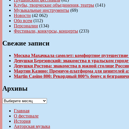
Клубы, творческие объединения, театры
(141)
Музыкальные инструменты
(69)
Новости
(42 062)
Обо всем
(112)
Персоналии
(134)
Фестивали, конкурсы, концерты
(233)
Свежие записи
Москва Махачкала самолет: комфортное путешествие
Девушки Березовский: знакомства в уральском город
Девушки Ростова: знакомства в южной столице Росси
Мартин Казино: Премиум-платформа для ценителей а
Martin Casino 800: Рекордный 800% бонус и безгран
Архивы
Архивы
Главная
О фестивале
История
Авторская музыка