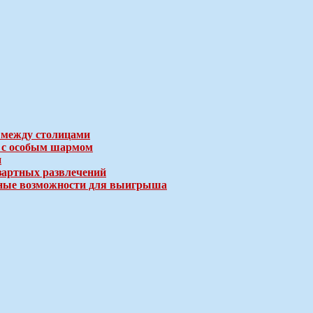
 между столицами
е с особым шармом
и
зартных развлечений
ичные возможности для выигрыша