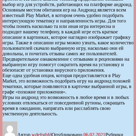
выбор игр для устройств, работающих на платформе андроид.
Основным местом обитания игр на Андроид является всем
известный Play Market, в котором очень удобно подобрать
интересующую тематику и направленность игры. Для того
чтобы понять насколько та или иная игра интересна и
подходит вашему телефону, в каждой игре есть краткое
описание в картинках, которое наглядно изображает графику
игры. Также в описании игры можно узнать, какое количество
пользователей скачало выбранную игру, насколько они ей
довольны, и почитать отзывы самих же пользователей.
Предварительное ознакомление с отзывами и рецензиями на
выбранную игру помогут сократить время на установку и
обезопасят от установки вирусного приложения.
Еще одна удобная опция, которая предоставляется в Play
Market, это возможность подобрать игру на андроид похожей
тематики, которые появляются в карточке выбранной игры, в
графе «похожие приложения».
Игры на андроид это возможность в любое время и в любых
условиях отвлекаться от повседневной рутины, сокращать
время в ожидании, напрягать или расслаблять свою
умственную деятельность.
Автор
wdefrgbfd
Опубликовано
06.02.2021
Рубрики