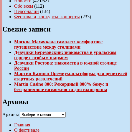
Новости
(42 062)
Обо всем
(112)
Персоналии
(134)
Фестивали, конкурсы, концерты
(233)
Свежие записи
Москва Махачкала самолет: комфортное
путешествие между столицами
Девушки Березовский: знакомства в уральском
городе с особым шармом
Девушки Ростова: знакомства в южной столице
России
Мартин Казино: Премиум-платформа для ценителей
азартных развлечений
Martin Casino 800: Рекордный 800% бонус и
безграничные возможности для выигрыша
Архивы
Архивы
Главная
О фестивале