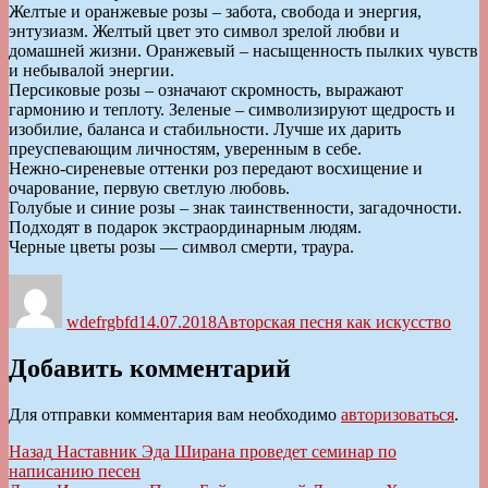
Желтые и оранжевые розы – забота, свобода и энергия,
энтузиазм. Желтый цвет это символ зрелой любви и
домашней жизни. Оранжевый – насыщенность пылких чувств
и небывалой энергии.
Персиковые розы – означают скромность, выражают
гармонию и теплоту. Зеленые – символизируют щедрость и
изобилие, баланса и стабильности. Лучше их дарить
преуспевающим личностям, уверенным в себе.
Нежно-сиреневые оттенки роз передают восхищение и
очарование, первую светлую любовь.
Голубые и синие розы – знак таинственности, загадочности.
Подходят в подарок экстраординарным людям.
Черные цветы розы — символ смерти, траура.
Автор
Опубликовано
Рубрики
wdefrgbfd
14.07.2018
Авторская песня как искусство
Добавить комментарий
Для отправки комментария вам необходимо
авторизоваться
.
Навигация
Предыдущая
Назад
Наставник Эда Ширана проведет семинар по
запись:
написанию песен
по