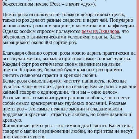
божественном начале (Роза – значит «дух»).
Цветы розы используют не только в декоративных целях,
также из роз делают разные сладости и варят чай. Популярно
использовать розы в медицине, в косметике и в парфюмерии.
Однако особым спросом пользуются
розы из Эквадора
, что
обусловлено климатическими условиями страны. Здесь
выращивают около 400 сортов роз.
Благодаря обилию сортов, розы можно дарить практически на
все случаи жизни, выражая при этом самые точные чувства.
Каждый сорт роз отличается своим значением на языке
цветов. К примеру, большой букет красных роз принято
считать символом страсти и крепкой любви.
Белые розы символизируют чистоту, наивность, небесные
чувства. Чаще всего их дарят на свадьбу. Белые розы с красной
каймой говорят о единодушии, «я и вы – одно целое».
Розовые розы символизируют раннюю любовь, часто несут
собой смысл красноречивых глубоких посланий. Розовые
цветы роз – это самые нежные эмоции и сладкие мысли.
Бордовые и красные – страсть и любовь, но более давнюю и
крепкую.
Фиолетовые цветы роз – это символ дня Святого Валентина,
говорят о магии и великолепии любви, но при этом не несут
постоянство чувств.