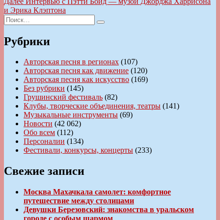
Следующая
Далее
Интервью с Пэтти Бойд — музой Джорджа Харрисона
записям
запись:
и Эрика Клэптона
Искать:
Поиск
Рубрики
Авторская песня в регионах
(107)
Авторская песня как движение
(120)
Авторская песня как искусство
(169)
Без рубрики
(145)
Грушинский фестиваль
(82)
Клубы, творческие объединения, театры
(141)
Музыкальные инструменты
(69)
Новости
(42 062)
Обо всем
(112)
Персоналии
(134)
Фестивали, конкурсы, концерты
(233)
Свежие записи
Москва Махачкала самолет: комфортное
путешествие между столицами
Девушки Березовский: знакомства в уральском
городе с особым шармом