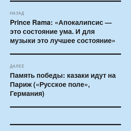
Навигация
НАЗАД
по
Prince Rama: «Апокалипсис —
Предыдущая
это состояние ума. И для
запись:
записям
музыки это лучшее состояние»
ДАЛЕЕ
Память победы: казаки идут на
Следующая
Париж («Русское поле»,
запись:
Германия)