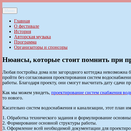
Перейти
к
Меню
Ильменский фестиваль авторской песни
содержимому
Главная
О фестивале
История
Авторская музыка
Программа
Организаторы и спонсоры
Нюансы, которые стоит помнить при п
Любая постройка дома или загородного коттеджа невозможна б
пройти без согласования проектирования систем водоснабжения
работы. Благодаря проекту, они смогут высчитать дату сдачи п
Как мы можем увидеть,
проектирование систем снабжения вод
то нового.
Касательно систем водоснабжения и канализации, этот план и
1. Обработка технического задания и формулирование основны
2. Формирование основной структуры работы.
3. Оформление всей необходимой документации для проектиро