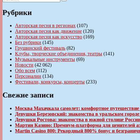
Поиск
записям
Рубрики
Авторская песня в регионах
(107)
Авторская песня как движение
(120)
Авторская песня как искусство
(169)
Без рубрики
(145)
Грушинский фестиваль
(82)
Клубы, творческие объединения, театры
(141)
Музыкальные инструменты
(69)
Новости
(42 062)
Обо всем
(112)
Персоналии
(134)
Фестивали, конкурсы, концерты
(233)
Свежие записи
Москва Махачкала самолет: комфортное путешествие
Девушки Березовский: знакомства в уральском город
Девушки Ростова: знакомства в южной столице Росси
Мартин Казино: Премиум-платформа для ценителей а
Martin Casino 800: Рекордный 800% бонус и безгран