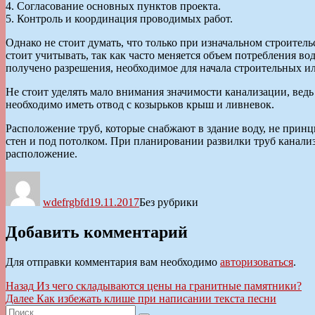
4. Согласование основных пунктов проекта.
5. Контроль и координация проводимых работ.
Однако не стоит думать, что только при изначальном строител
стоит учитывать, так как часто меняется объем потребления в
получено разрешения, необходимое для начала строительных и
Не стоит уделять мало внимания значимости канализации, вед
необходимо иметь отвод с козырьков крыш и ливневок.
Расположение труб, которые снабжают в здание воду, не принци
стен и под потолком. При планировании развилки труб канали
расположение.
Автор
Опубликовано
Рубрики
wdefrgbfd
19.11.2017
Без рубрики
Добавить комментарий
Для отправки комментария вам необходимо
авторизоваться
.
Навигация
Предыдущая
Назад
Из чего складываются цены на гранитные памятники?
запись:
Следующая
Далее
Как избежать клише при написании текста песни
по
Искать:
запись: