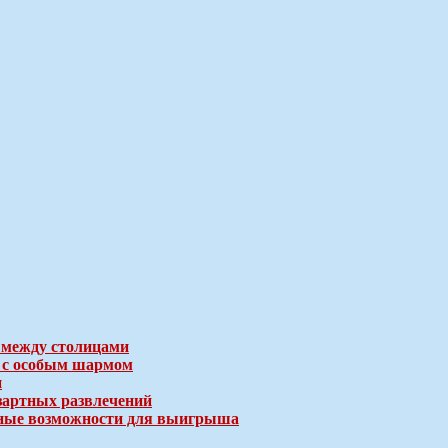
 между столицами
е с особым шармом
и
зартных развлечений
ичные возможности для выигрыша