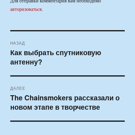
Для отправки комментария вам необходимо
авторизоваться
.
Навигация
НАЗАД
по
Как выбрать спутниковую
Предыдущая
антенну?
запись:
записям
ДАЛЕЕ
The Chainsmokers рассказали о
Следующая
новом этапе в творчестве
запись: