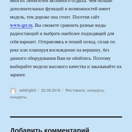
многих любителей активного отдыха. Чем больше
дополнительных функций и возможностей имеет
модель, тем дороже она стоит. Посетив сайт
www.qrz.ru
, Вы сможете сравнить разные виды
радиостанций и выбрать наиболее подходящий для
себя вариант. Отправляясь в пеший поход, сплав по
реке или планируя восхождение на вершину, без
данного оборудования Вам не обойтись. Поэтому
выбирайте модели высокого качества и заказывайте их
заранее.
Автор
Опубликовано
Рубрики
wdefrgbfd
22.09.2018
Фестивали, конкурсы,
концерты
Добавить комментарий