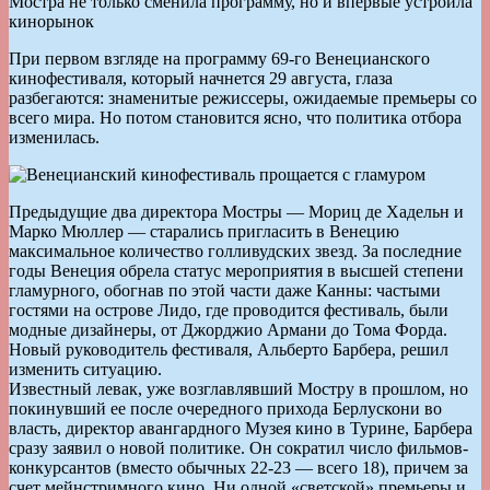
Мостра не только сменила программу, но и впервые устроила
кинорынок
При первом взгляде на программу 69-го Венецианского
кинофестиваля, который начнется 29 августа, глаза
разбегаются: знаменитые режиссеры, ожидаемые премьеры со
всего мира. Но потом становится ясно, что политика отбора
изменилась.
Предыдущие два директора Мостры — Мориц де Хадельн и
Марко Мюллер — старались пригласить в Венецию
максимальное количество голливудских звезд. За последние
годы Венеция обрела статус мероприятия в высшей степени
гламурного, обогнав по этой части даже Канны: частыми
гостями на острове Лидо, где проводится фестиваль, были
модные дизайнеры, от Джорджио Армани до Тома Форда.
Новый руководитель фестиваля, Альберто Барбера, решил
изменить ситуацию.
Известный левак, уже возглавлявший Мостру в прошлом, но
покинувший ее после очередного прихода Берлускони во
власть, директор авангардного Музея кино в Турине, Барбера
сразу заявил о новой политике. Он сократил число фильмов-
конкурсантов (вместо обычных 22-23 — всего 18), причем за
счет мейнстримного кино. Ни одной «светской» премьеры и