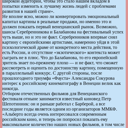
широкой аудитории, чтобы это стало нашим вкладом в
попытки изменить к лучшему жизнь людей с проблемами
развития в нашей стране».
Не вполне ясно, можно ли конвертировать эмоциональный
капитал картины в реальные продажи, но именно это и
должен показать первый венецианский рынок. Возможно,
шансы Серебренникова и Балабанова на фестивальный успех
чуть выше, но и это не факт. Серебренников впервые снял
картину с европейскими артистами, намеренно уйдя в этой
психологической драме от конкретного места действия, то
есть России, и отсутствие «экзотического» контекста может
сыграть не в плюс. Что до Балабанова, то его европейский
зритель знает по-прежнему плохо — и не факт, что сможет
рассмотреть и оценить по достоинству картину, помещенную
в параллельный конкурс. С другой стороны, после
прошлогоднего триумфа «Фауста» Александра Сокурова
интерес к российскому кинематографу в Венеции велик как
никогда.
Отбором отечественных фильмов для Венецианского
фестиваля отныне занимается известный киновед Петр
Шепотинник: он и раньше работал с Барберой, а все
последние годы является одним из организаторов ММКФ.
«Альберто всегда очень интересовался современным
российским кино, и теперь он попросил показать ему
максимальное количество наших новых фильмов, в том числе