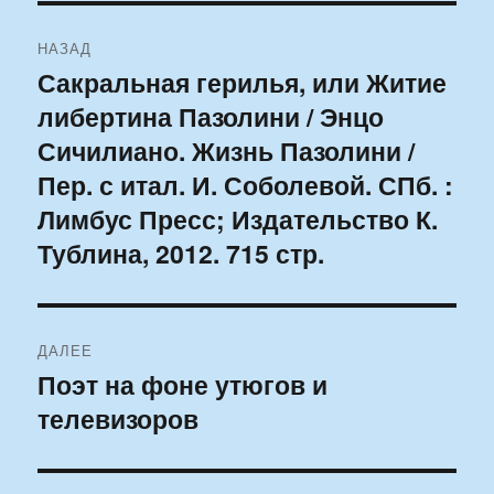
Навигация
НАЗАД
по
Сакральная герилья, или Житие
Предыдущая
либертина Пазолини / Энцо
запись:
записям
Сичилиано. Жизнь Пазолини /
Пер. с итал. И. Соболевой. СПб. :
Лимбус Пресс; Издательство К.
Тублина, 2012. 715 стр.
ДАЛЕЕ
Поэт на фоне утюгов и
Следующая
телевизоров
запись: