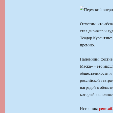
Отметим, что абсо
стал дирижер и ху
Теодор Курентзис:
премию.
Напомним, фестива
Маска» – это масш
общественности и
российской театра
наградой в област
который выполняет
Источник:
perm.aif