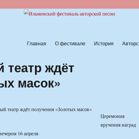
ской песни
Главная
О фестивале
История
Авторс
 театр ждёт
ых масок»
Церемония
вручения наград
вечером 16 апреля