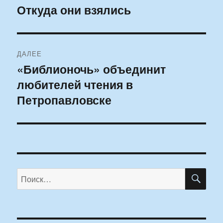
по
Откуда они взялись
Предыдущая
запись:
записям
ДАЛЕЕ
«Библионочь» объединит
Следующая
любителей чтения в
запись:
Петропавловске
ПО
Искать: