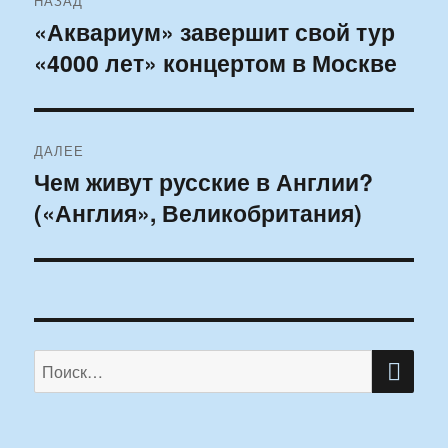
НАЗАД
по
«Аквариум» завершит свой тур
Предыдущая
«4000 лет» концертом в Москве
запись:
записям
ДАЛЕЕ
Чем живут русские в Англии?
Следующая
(«Англия», Великобритания)
запись:
ПО
Искать: