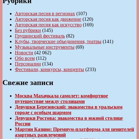
Рубрики
Авторская песня в регионах
(107)
Авторская песня как движение
(120)
Авторская песня как искусство
(169)
Без рубрики
(145)
Грушинский фестиваль
(82)
Клубы, творческие объединения, театры
(141)
Музыкальные инструменты
(69)
Новости
(42 062)
Обо всем
(112)
Персоналии
(134)
Фестивали, конкурсы, концерты
(233)
Свежие записи
Москва Махачкала самолет: комфортное
путешествие между столицами
Девушки Березовский: знакомства в уральском
городе с особым шармом
Девушки Ростова: знакомства в южной столице
России
Мартин Казино: Премиум-платформа для ценителей
азартных развлечений