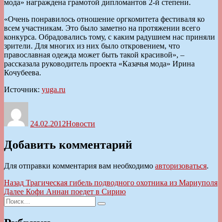
мода» награждена грамотой дипломантов 2-й степени.
«Очень понравилось отношение оргкомитета фестиваля ко
всем участникам. Это было заметно на протяжении всего
конкурса. Обрадовались тому, с каким радушием нас приняли
зрители. Для многих из них было откровением, что
православная одежда может быть такой красивой», –
рассказала руководитель проекта «Казачья мода» Ирина
Кочубеева.
Источник:
yuga.ru
Автор
Опубликовано
Рубрики
24.02.2012
Новости
Добавить комментарий
Для отправки комментария вам необходимо
авторизоваться
.
Навигация
Предыдущая
Назад
Трагическая гибель подводного охотника из Мариуполя
запись:
Следующая
Далее
Кофи Аннан поедет в Сирию
по
Искать:
запись:
Поиск
записям